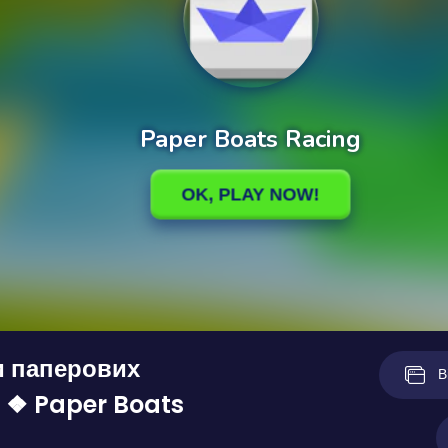
и паперових
В
 ❖ Paper Boats