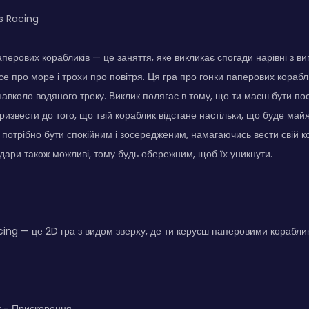
s Racing
перових корабликів — це заняття, яке викликає спогади нарівні з 
 все про море і трохи про повітря. Ця гра про гонки паперових кораб
навколо водяного треку. Виклик полягає в тому, що ти маєш бути по
извести до того, що твій кораблик відстане настільки, що буде ма
і потрібно бути спокійним і зосередженим, намагаючись вести свій 
 удари також можливі, тому будь обережним, щоб їх уникнути.
ing — це 2D гра з видом зверху, де ти керуєш паперовими корабл
у - Прискорення