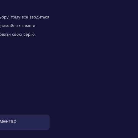
ьору, тому все зводиться
 Тримайся якомога
рвати свою серію,
оментар