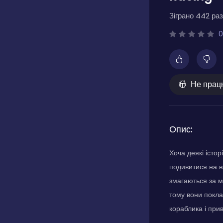
Зіграно 442 раз
0
Не прац
Опис:
Хоча деякі істо
подивитися на в
змагаються за м
тому вони поклад
кораблика і при