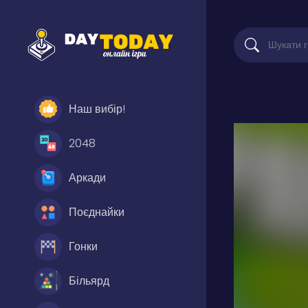
Наш вибір!
2048
Аркади
Поєднайки
Гонки
Більярд