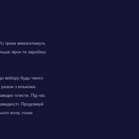
Усі треки вимагатимуть
ільше зірок ти заробиш
до вибору будь-якого
ї разом з кількома
швидко плисти. Під час
 швидкості. Продовжуй
ього кола, гонка