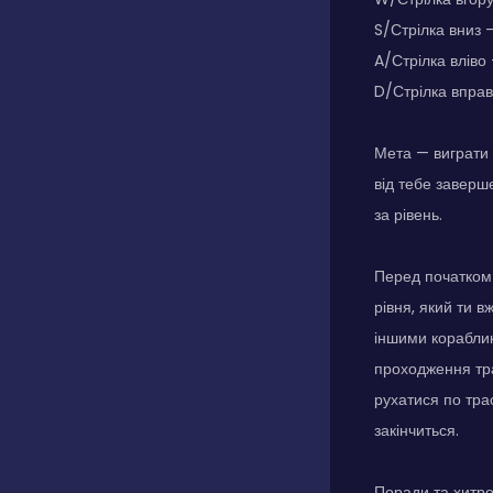
S/Стрілка вниз 
A/Стрілка вліво
D/Стрілка вправ
Мета — виграти 
від тебе заверше
за рівень.
Перед початком 
рівня, який ти в
іншими кораблика
проходження тра
рухатися по трас
закінчиться.
Поради та хитр