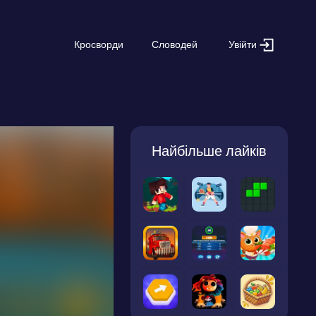
Увійти
Кросворди
Словодей
Найбільше лайків