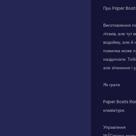
Про Paper Boat
Виготовлення па
літаків, але тут
водойму, але й 
помилка може пр
наздогнати. Тоб
але зіткнення і
Як грати
Paper Boats Rac
клавіатури.
Управління
W/Стрілка вгор