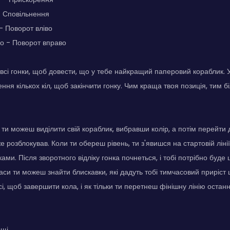
- Сповільнення
 - Поворот вліво
о - Поворот вправо
всі гонки, щоб довести, що у тебе найкращий паперовий кораблик. 
ння кількох кіл, щоб закінчити гонку. Чим краща твоя позиція, тим б
ти можеш виділити свій кораблик, вибравши колір, а потім перейти 
же розблокував. Коли ти обереш рівень, ти з'явишся на стартовій ліні
ми. Після зворотного відліку гонка почнеться, і тобі потрібно буде 
си ти можеш знайти блискавки, які дадуть тобі тимчасовий приріст
і, щоб завершити кола, і як тільки ти перетнеш фінішну лінію останн
ощі