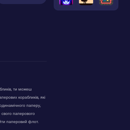
абликів, ти можеш
перових корабликів, які
родинамічного паперу,
мо свого паперового
айти паперовий флот.