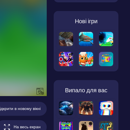
Нові ігри
Випало для вас
ідкрити в новому вікні
На весь екран