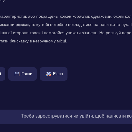
характеристик або покращень, кожен кораблик однаковий, окрім кол
искавки рідкісні, тому тобі потрібно покладатися на навички та рух.
ішньої сторони траси і намагайся уникати зіткнень. Не ризикуй пере
тати блискавку в незручному місці.
і
Гонки
Екшн
Треба зареєструватися чи увійти, щоб написати к