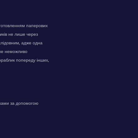
виготовленням паперових
ликів не лише через
слідовним, адже одна
йже неможливо
кораблик попереду інших,
иками за допомогою