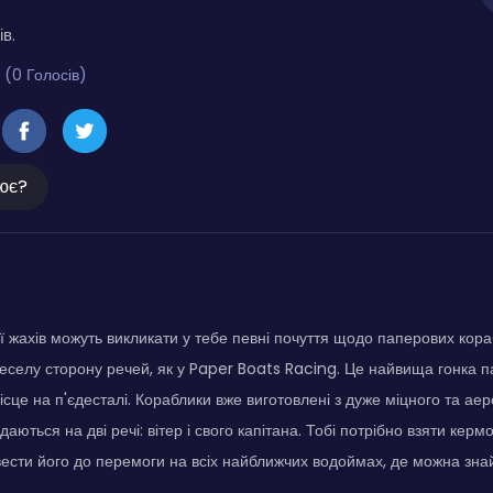
ів.
 (0 Голосів)
ює?
рії жахів можуть викликати у тебе певні почуття щодо паперових кор
еселу сторону речей, як у Paper Boats Racing. Це найвища гонка па
ісце на п'єдесталі. Кораблики вже виготовлені з дуже міцного та ае
аються на дві речі: вітер і свого капітана. Тобі потрібно взяти кер
вести його до перемоги на всіх найближчих водоймах, де можна зн