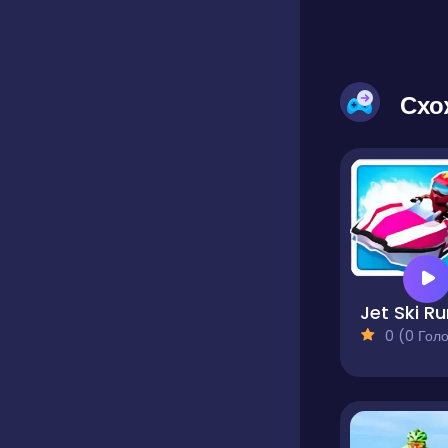
Схо
Jet Ski R
0 (0 Голосів