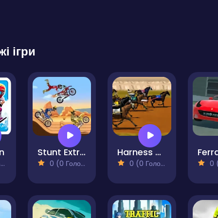
жі ігри
un
Stunt Extreme
Harness Racing
)
0 (0 Голосів)
0 (0 Голосів)
0 (0