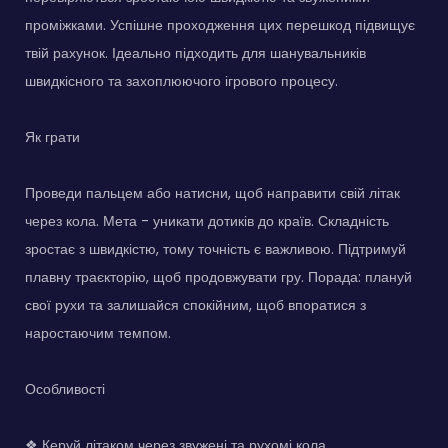
проміжками. Успішне проходження цих перешкод підвищує
твій рахунок. Ідеально підходить для шанувальників
швидкісного та захоплюючого ігрового процесу.
Як грати
Проведи пальцем або натисни, щоб направити свій літак
через кола. Мета - уникати дотиків до країв. Складність
зростає з швидкістю, тому точність є важливою. Підтримуй
плавну траєкторію, щоб продовжувати гру. Порада: плануй
свої рухи та залишайся спокійним, щоб впоратися з
наростаючим темпом.
Особливості
❖ Керуй літаком через звужені та рухомі кола