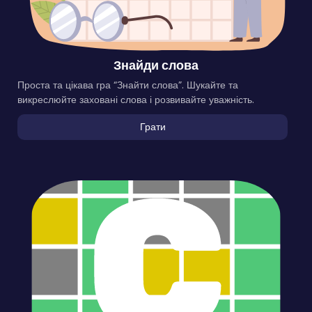
Знайди слова
Проста та цікава гра “Знайти слова”. Шукайте та
викреслюйте заховані слова і розвивайте уважність.
Грати