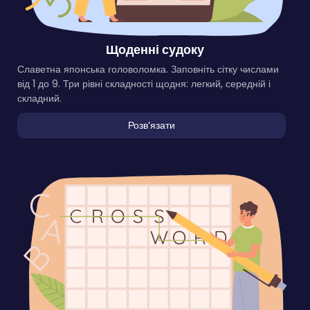
Щоденні судоку
Славетна японська головоломка. Заповніть сітку числами
від 1 до 9. Три рівні складності щодня: легкий, середній і
складний.
Розвʼязати