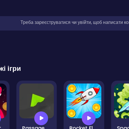
Треба зареєструватися чи увійти, щоб написати к
жі ігри
t
Passage
Rocket Fly Forward