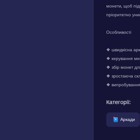
монети, щоб під
пріоритетно уни
Особливості
❖ швидкісна арк
❖ керування ми
❖ збір монет дл
❖ зростаюча скл
❖ випробування
Категорії:
Аркади