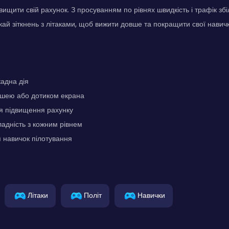
вищити свій рахунок. З просуванням по рівнях швидкість і трафік зб
кай зіткнень з літаками, щоб вижити довше та покращити свої навичк
адна дія
шею або дотиком екрана
я підвищення рахунку
адність з кожним рівнем
 навичок пілотування
Літаки
Політ
Навички