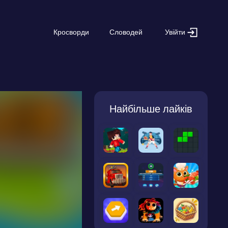
Увійти
Кросворди
Словодей
Найбільше лайків