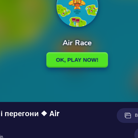
і перегони ❖ Air
В
в.