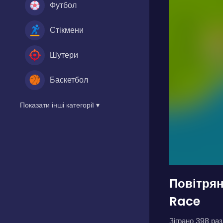
Футбол
Стікмени
Шутери
Баскетбол
Показати інші категорії ▾
Повітрян
Race
Зіграно 398 разі