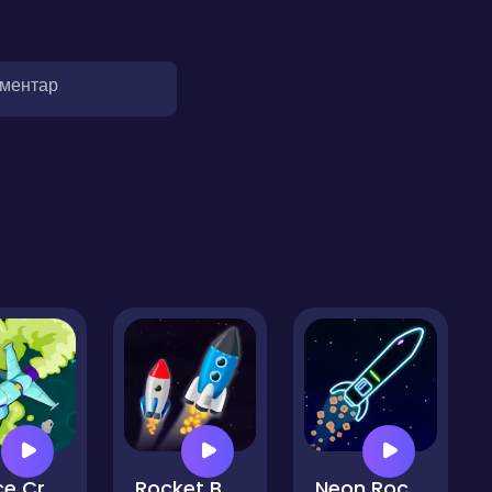
оментар
Space Crash
Rocket Balance
Neon Rocket