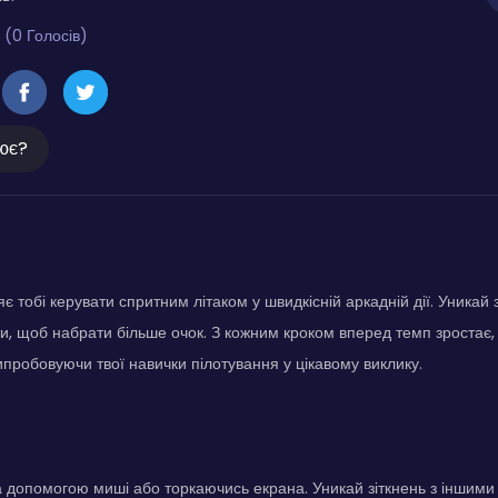
 (0 Голосів)
ює?
є тобі керувати спритним літаком у швидкісній аркадній дії. Уникай зу
, щоб набрати більше очок. З кожним кроком вперед темп зростає
ипробовуючи твої навички пілотування у цікавому виклику.
а допомогою миші або торкаючись екрана. Уникай зіткнень з іншими