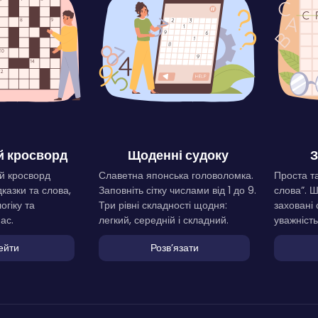
 кросворд
Щоденні судоку
З
й кросворд
Славетна японська головоломка.
Проста та
дказки та слова,
Заповніть сітку числами від 1 до 9.
слова”. 
огіку та
Три рівні складності щодня:
заховані 
ас.
легкий, середній і складний.
уважність
ейти
Розвʼязати