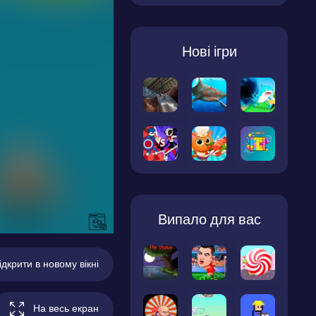
Нові ігри
Випало для вас
ідкрити в новому вікні
На весь екран