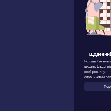
Щоденний
Розгадуйте нови
щодня. Цікаві пі
щоб розвинути л
словниковий зап
Пер