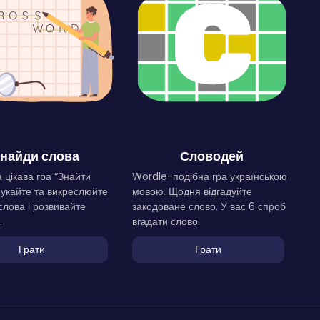
найди слова
Словодей
 цікава гра “Знайти
Wordle-подібна гра українською
Шукайте та викреслюйте
мовою. Щодня відгадуйте
слова і розвивайте
закодоване слово. У вас 6 спроб
.
вгадати слово.
Грати
Грати