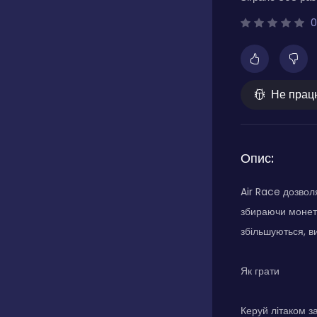
0
Не прац
Опис:
Air Race дозволя
збираючи монети
збільшуються, в
Як грати
Керуй літаком з