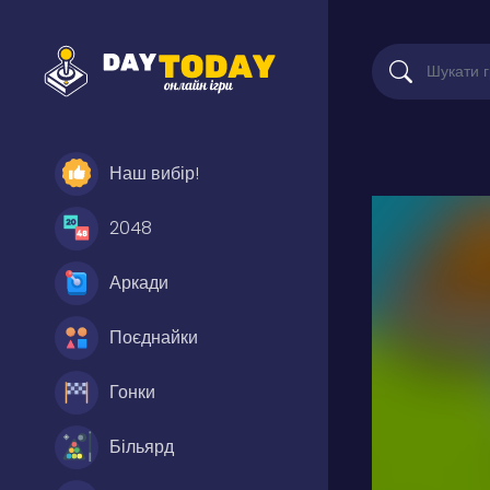
Наш вибір!
2048
Аркади
Поєднайки
Гонки
Більярд