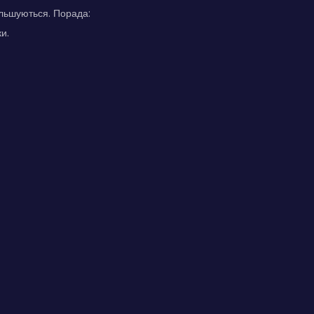
ільшуються. Порада:
и.