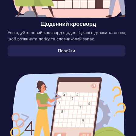
Щоденний кросворд
Розгадуйте новий кросворд щодня. Цікаві підказки та слова,
щоб розвинути логіку та словниковий запас.
Перейти