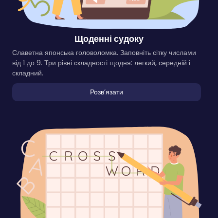
Щоденні судоку
Славетна японська головоломка. Заповніть сітку числами
від 1 до 9. Три рівні складності щодня: легкий, середній і
складний.
Розвʼязати