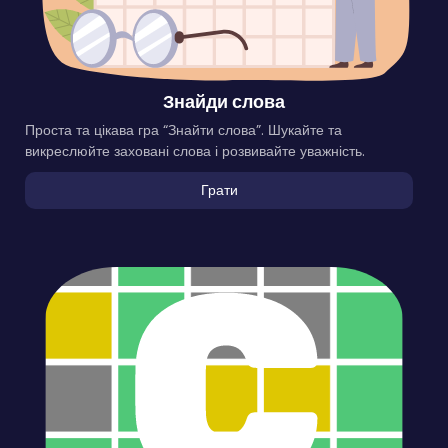
Знайди слова
Проста та цікава гра “Знайти слова”. Шукайте та
викреслюйте заховані слова і розвивайте уважність.
Грати