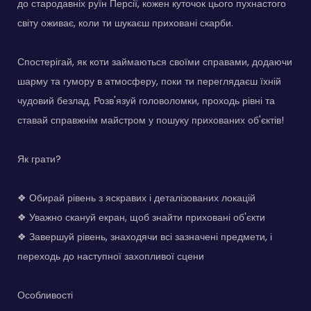
до стародавніх руїн Персії, кожен куточок цього пухнастого
світу оживає, коли ти шукаєш приховані скарби.
Спостерігай, як коти займаються своїми справами, додаючи
шарму та гумору в атмосферу, поки ти переглядаєш їхній
чудовий безлад. Розв'язуй головоломки, проходь рівні та
ставай справжнім майстром у пошуку прихованих об'єктів!
Як грати?
❖ Обирай рівень з яскравих і деталізованих локацій
❖ Уважно скануй екран, щоб знайти приховані об'єкти
❖ Завершуй рівень, знаходячи всі зазначені предмети, і
переходь до наступної захопливої сцени
Особливості