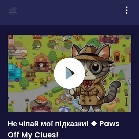
Не чіпай мої підказки! ❖ Paws
Off My Clues!