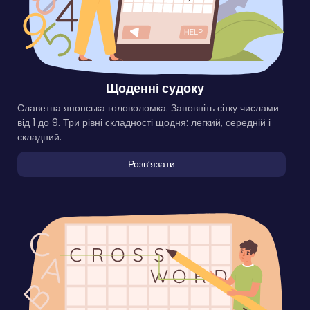
Щоденні судоку
Славетна японська головоломка. Заповніть сітку числами
від 1 до 9. Три рівні складності щодня: легкий, середній і
складний.
Розвʼязати