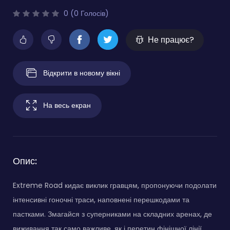
0 (0 Голосів)
Не працює?
Відкрити в новому вікні
На весь екран
Опис:
Extreme Road кидає виклик гравцям, пропонуючи подолати
інтенсивні гоночні траси, наповнені перешкодами та
пастками. Змагайся з суперниками на складних аренах, де
виживання так само важливе, як і перетин фінішної лінії