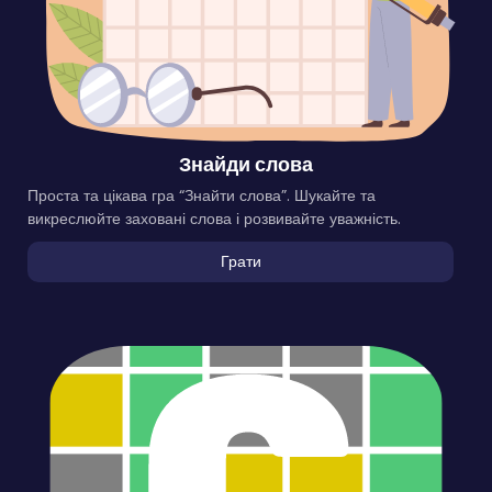
Знайди слова
Проста та цікава гра “Знайти слова”. Шукайте та
викреслюйте заховані слова і розвивайте уважність.
Грати