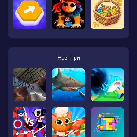
Нові ігри