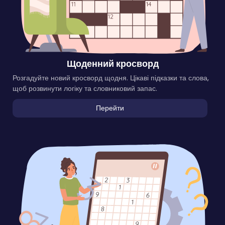
Щоденний кросворд
Розгадуйте новий кросворд щодня. Цікаві підказки та слова,
щоб розвинути логіку та словниковий запас.
Перейти