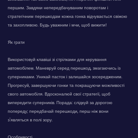
першим. Завдяки непередбачуваним поворотам і
стратегічним перешкодам кожна гонка відчувається свіжою
та захопливою. Будь уважним і мчи, щоб вижити!
Як грати
Використовуй клавіші зі стрілками для керування
автомобілем. Маневруй серед перешкод, змагаючись із
суперниками. Уникай пасток і залишайся зосередженим.
Прогресуй, завершуючи гонки та покращуючи можливості
свого автомобіля. Вдосконалюй свої стратегії, щоб
випередити суперників. Порада: слідкуй за дорогою
попереду; передбачай перешкоди, перш ніж вони
з'являться в полі зору.
Особливості