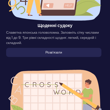
Щоденні судоку
Славетна японська головоломка. Заповніть сітку числами
від 1 до 9. Три рівні складності щодня: легкий, середній і
складний.
Розвʼязати