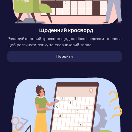
Щоденний кросворд
Розгадуйте новий кросворд щодня. Цікаві підказки та слова,
щоб розвинути логіку та словниковий запас.
Перейти