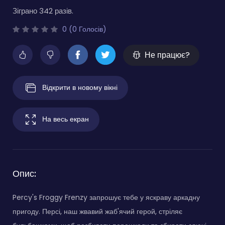
Зіграно 342 разів.
0 (0 Голосів)
Не працює?
Відкрити в новому вікні
На весь екран
Опис:
Percy's Froggy Frenzy запрошує тебе у яскраву аркадну
пригоду. Персі, наш жвавий жаб'ячий герой, стріляє