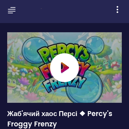
Жаб'ячий хаос Персі ❖ Percy's
Froggy Frenzy