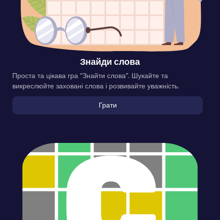
Знайди слова
Проста та цікава гра “Знайти слова”. Шукайте та
викреслюйте заховані слова і розвивайте уважність.
Грати