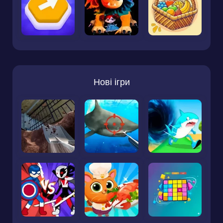
Нові ігри