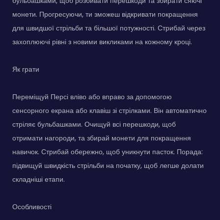
бульбашками, щоб розбивати перешкоди та збирати сяючі
монети. Прогресуючи, ти зможеш відкривати покращення
для швидшої стрільби та більшої потужності. Стрибай через
захоплюючі рівні з новими викликами на кожному кроці.
Як грати
Переміщуй Персі вліво або вправо за допомогою
сенсорного екрана або клавіш зі стрілками. Він автоматично
стріляє бульбашками. Очищуй всі перешкоди, щоб
отримати нагороди, та збирай монети для покращення
навичок. Стрибай обережно, щоб уникнути пасток. Порада:
підвищуй швидкість стрільби на початку, щоб легше долати
складніші етапи.
Особливості