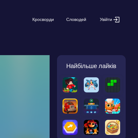
Увійти
Кросворди
Словодей
Найбільше лайків