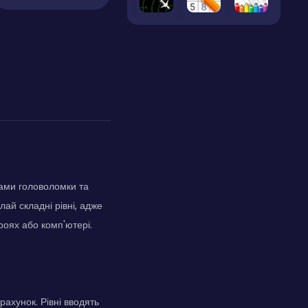
тами головоломки та
ай складні рівні, адже
роях або комп'ютері.
 рахунок. Рівні вводять