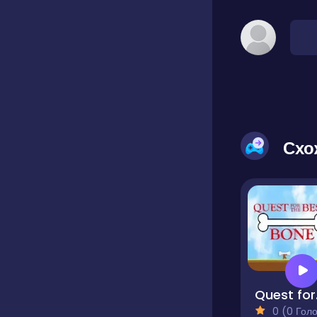
Схо
Que
0 (0 Голосів