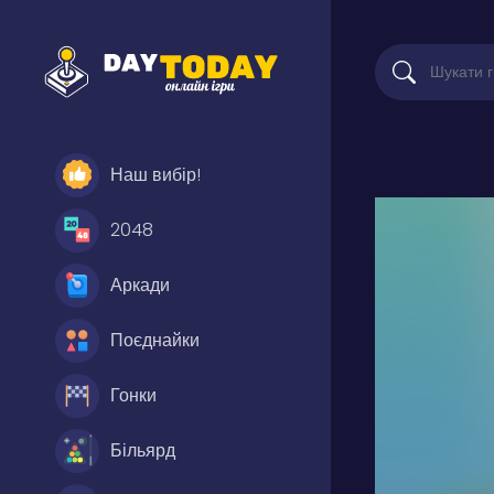
Наш вибір!
2048
Аркади
Поєднайки
Гонки
Більярд