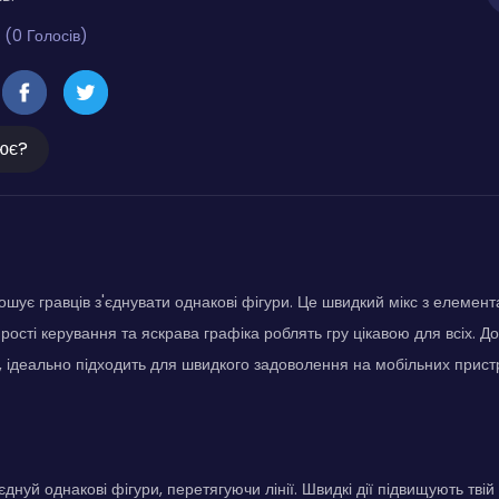
 (0 Голосів)
ює?
ошує гравців з'єднувати однакові фігури. Це швидкий мікс з елемен
ості керування та яскрава графіка роблять гру цікавою для всіх. Дол
, ідеально підходить для швидкого задоволення на мобільних прист
єднуй однакові фігури, перетягуючи лінії. Швидкі дії підвищують твій