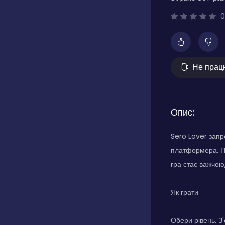
0
Не прац
Опис:
Sero Lover запр
платформера. Пр
гра стає важчою
Як грати
Обери рівень. З'