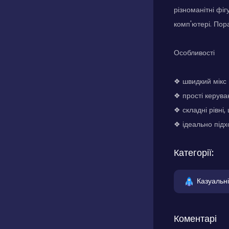
різноманітні фі
комп'ютері. Пор
Особливості
❖ швидкий мікс
❖ прості керува
❖ складні рівні
❖ ідеально підх
Категорії:
Казуальні
Коментарі