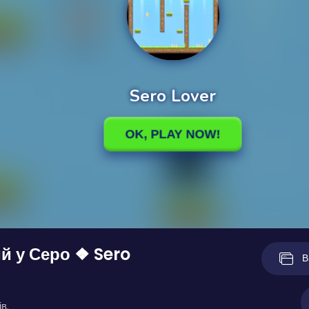
й у Серо ❖ Sero
В
в.