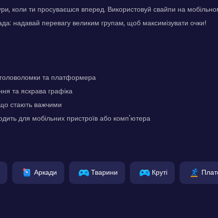
гури, коли ти просуваєшся вперед. Використовуй свайпи на мобільно
ада: надавай перевагу великим групам, щоб максимізувати очки!
 головоломки та платформера
ння та яскрава графіка
, що стають важчими
одить для мобільних пристроїв або комп'ютера
Аркади
Тварини
Круті
Пла