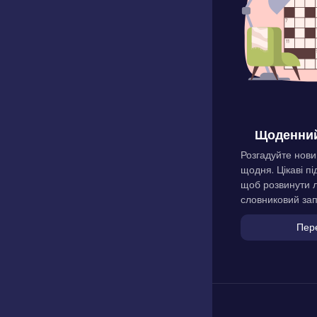
Щоденний
Розгадуйте нови
щодня. Цікаві пі
щоб розвинути л
словниковий зап
Пер