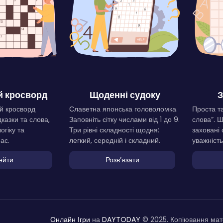
 кросворд
Щоденні судоку
З
й кросворд
Славетна японська головоломка.
Проста та
дказки та слова,
Заповніть сітку числами від 1 до 9.
слова”. 
огіку та
Три рівні складності щодня:
заховані 
ас.
легкий, середній і складний.
уважність
ейти
Розвʼязати
Онлайн Ігри
на
DAYTODAY
© 2025. Копіювання мате