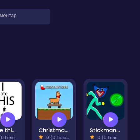
оментар
I Hate this Game 2
Christmas Deer
Stickman Huggy 456 Squid
 Голосів)
0 (0 Голосів)
0 (0 Голосів)