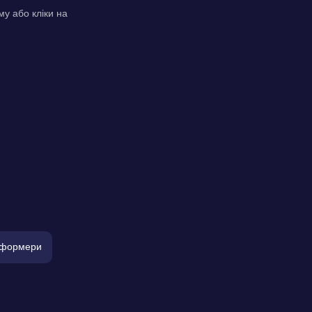
му або кліки на
тформери