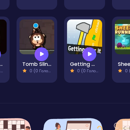
ed Horror
Tomb Slingshot
Getting Over It
)
0 (0 Голосів)
0 (0 Голосів)
0 (0