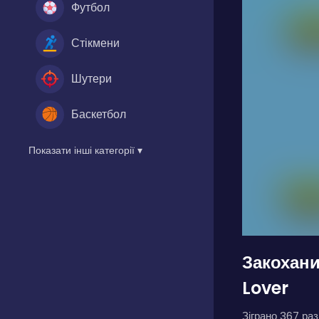
Футбол
Стікмени
Шутери
Баскетбол
Показати інші категорії ▾
Закохани
Lover
Зіграно 367 разі