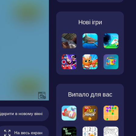
Нові ігри
Випало для вас
ідкрити в новому вікні
На весь екран