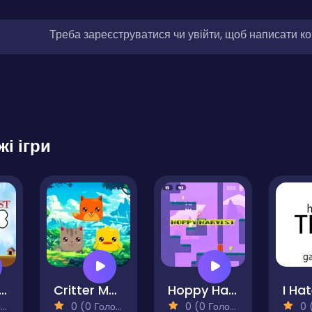
Треба зареєструватися чи увійти, щоб написати к
жі ігри
st for the Best Bone
Critter Munch
Hoppy Harvest
)
0 (0 Голосів)
0 (0 Голосів)
0 (0