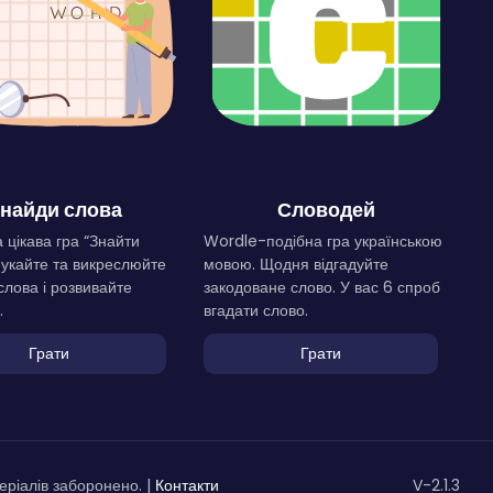
найди слова
Словодей
 цікава гра “Знайти
Wordle-подібна гра українською
Шукайте та викреслюйте
мовою. Щодня відгадуйте
слова і розвивайте
закодоване слово. У вас 6 спроб
.
вгадати слово.
Грати
Грати
ріалів заборонено. |
Контакти
V-2.1.3