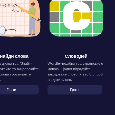
найди слова
Словодей
 цікава гра “Знайти
Wordle-подібна гра українською
Шукайте та викреслюйте
мовою. Щодня відгадуйте
слова і розвивайте
закодоване слово. У вас 6 спроб
.
вгадати слово.
Грати
Грати