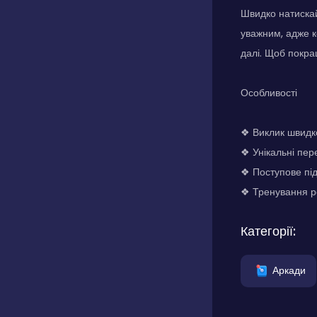
Швидко натиска
уважним, адже к
далі. Щоб покра
Особливості
❖ Виклик швидко
❖ Унікальні пер
❖ Поступове пі
❖ Тренування ре
Категорії:
Аркади