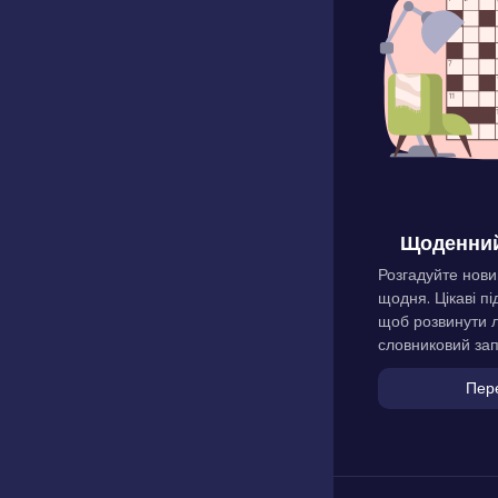
Щоденний
Розгадуйте нови
щодня. Цікаві пі
щоб розвинути л
словниковий зап
Пер