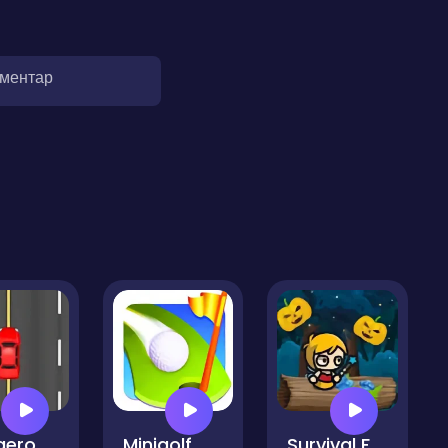
оментар
Dangerous Driving
Minigolf Master
Survival Fairy