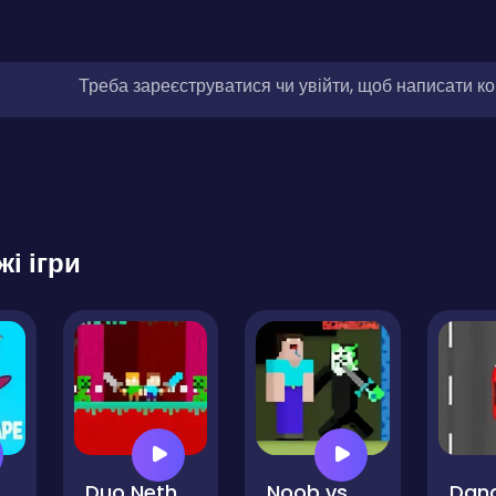
Треба зареєструватися чи увійти, щоб написати к
жі ігри
Escape
Duo Nether
Noob vs Hacker Zombie