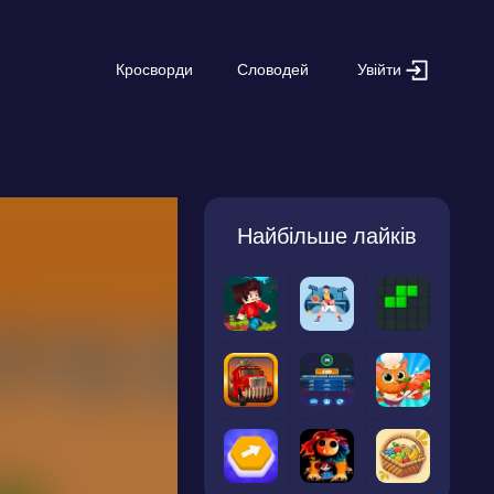
Увійти
Кросворди
Словодей
Найбільше лайків