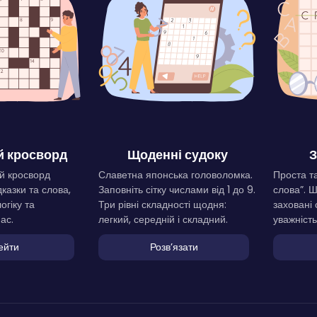
 кросворд
Щоденні судоку
З
й кросворд
Славетна японська головоломка.
Проста та
дказки та слова,
Заповніть сітку числами від 1 до 9.
слова”. 
огіку та
Три рівні складності щодня:
заховані 
ас.
легкий, середній і складний.
уважність
ейти
Розвʼязати