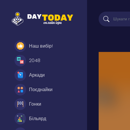
Наш вибір!
2048
Аркади
Поєднайки
Гонки
Більярд