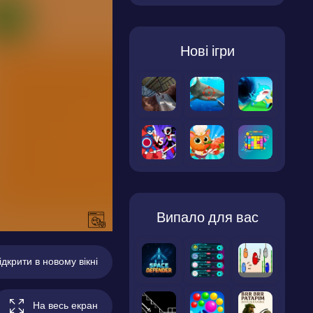
Нові ігри
Випало для вас
ідкрити в новому вікні
На весь екран