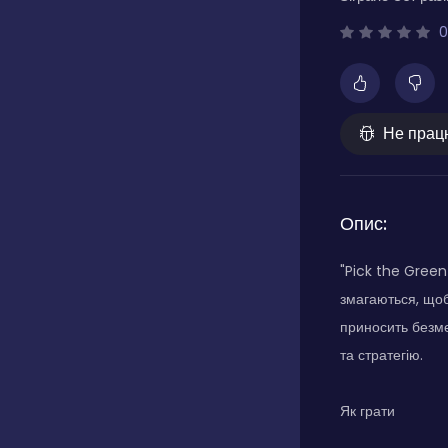
0
Не прац
Опис:
"Pick the Green
змагаються, щоб
приносить безме
та стратегію.
Як грати