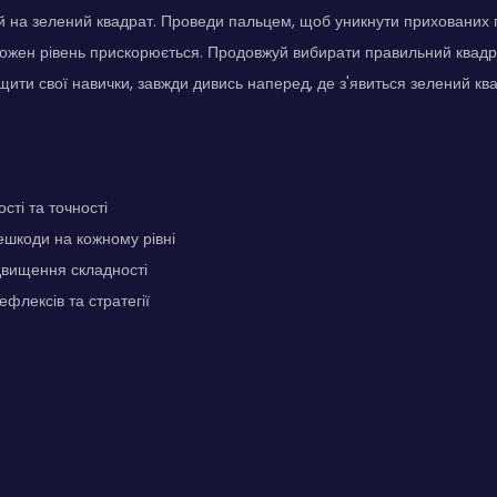
й на зелений квадрат. Проведи пальцем, щоб уникнути прихованих 
ожен рівень прискорюється. Продовжуй вибирати правильний квадр
щити свої навички, завжди дивись наперед, де з'явиться зелений ква
сті та точності
ешкоди на кожному рівні
двищення складності
флексів та стратегії