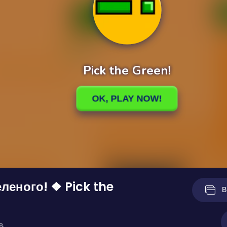
леного! ❖ Pick the
В
в.