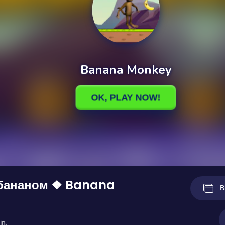
 бананом ❖ Banana
В
ів.