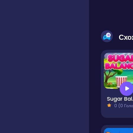
Схо
Sug
0 (0 Голосів