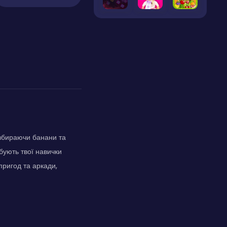
 збираючи банани та
бують твої навички
пригод та аркади,