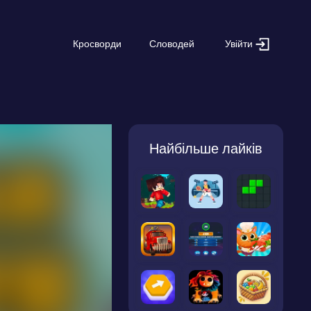
Увійти
Кросворди
Словодей
Найбільше лайків