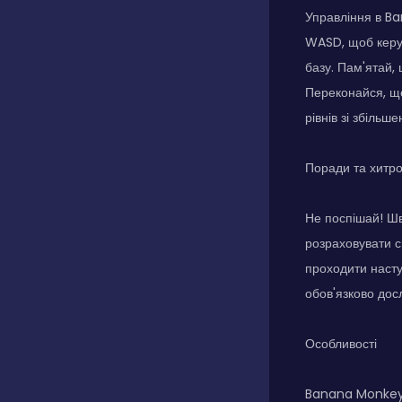
Управління в Ba
WASD, щоб керу
базу. Пам'ятай,
Переконайся, що
рівнів зі збільш
Поради та хитр
Не поспішай! Шв
розраховувати с
проходити насту
обов'язково дос
Особливості
Banana Monkey м