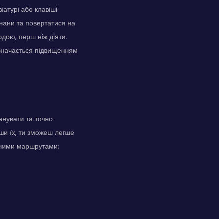
іатурі або клавіші
нани та повертатися на
дою, перш ніж діяти.
ідзначається підвищенням
анувати та точно
ши їх, ти зможеш легше
адними маршрутами;