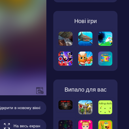
Нові ігри
Випало для вас
ідкрити в новому вікні
На весь екран