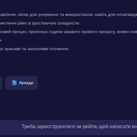
авління: легке для розуміння та використання, навіть для початківці
 численні рівні зі зростаючою складністю
ровий процес: пропонує години цікавого ігрового процесу, кожен но
и
а: красиве та захопливе оточення
Аркади
Треба зареєструватися чи увійти, щоб написати к