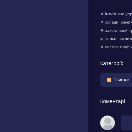
❖ інтуїтивне упр
❖ складні рівні:
❖ захопливий іг
унікальні виклик
❖ весела графік
Категорії:
Пригоди
Коментарі