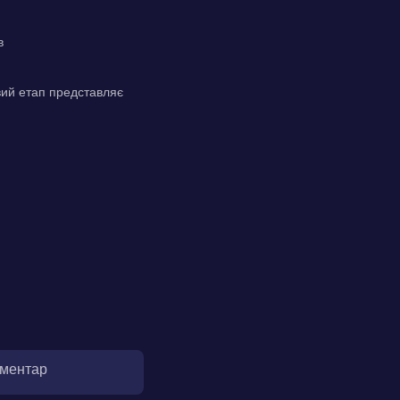
в
вий етап представляє
оментар