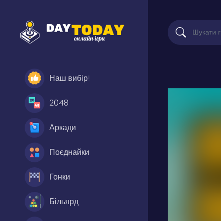
Наш вибір!
2048
Аркади
Поєднайки
Гонки
Більярд