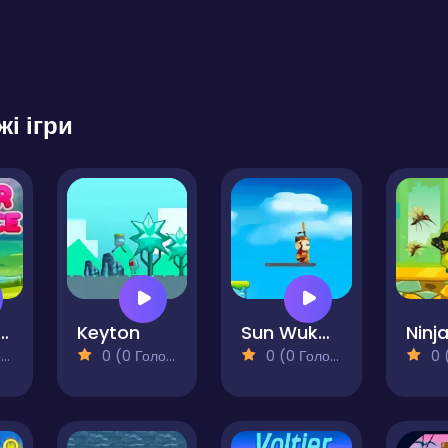
жі ігри
ar Balance
Keyton
Sun Wukong
)
0 (0 Голосів)
0 (0 Голосів)
0 (0