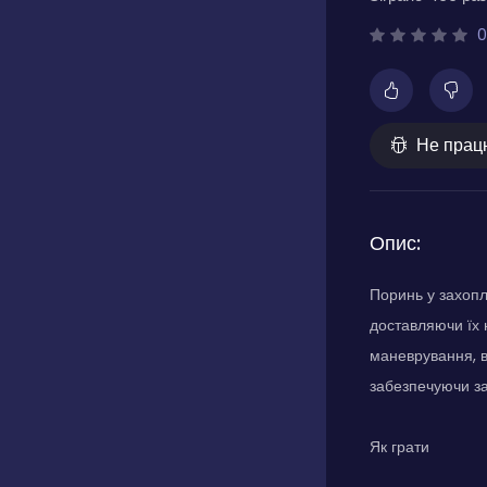
0
Не прац
Опис:
Поринь у захопл
доставляючи їх 
маневрування, в
забезпечуючи за
Як грати