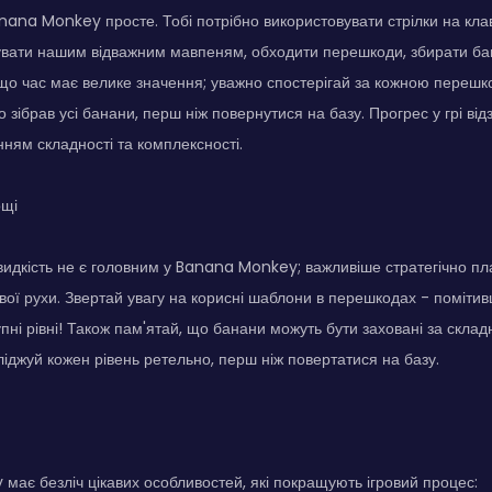
nana Monkey просте. Тобі потрібно використовувати стрілки на клав
вати нашим відважним мавпеням, обходити перешкоди, збирати ба
 що час має велике значення; уважно спостерігай за кожною перешко
 зібрав усі банани, перш ніж повернутися на базу. Прогрес у грі в
енням складності та комплексності.
ощі
идкість не є головним у Banana Monkey; важливіше стратегічно пл
вої рухи. Звертай увагу на корисні шаблони в перешкодах - помітив
пні рівні! Також пам'ятай, що банани можуть бути заховані за скл
ліджуй кожен рівень ретельно, перш ніж повертатися на базу.
ає безліч цікавих особливостей, які покращують ігровий процес: