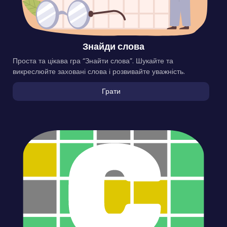
Знайди слова
Проста та цікава гра “Знайти слова”. Шукайте та
викреслюйте заховані слова і розвивайте уважність.
Грати