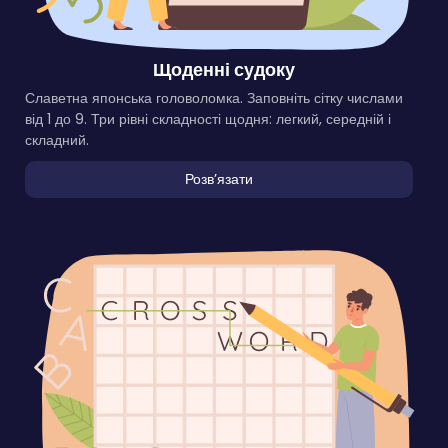
Щоденні судоку
Славетна японська головоломка. Заповніть сітку числами
від 1 до 9. Три рівні складності щодня: легкий, середній і
складний.
Розвʼязати