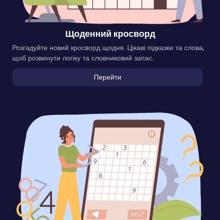
Щоденний кросворд
Розгадуйте новий кросворд щодня. Цікаві підказки та слова,
щоб розвинути логіку та словниковий запас.
Перейти