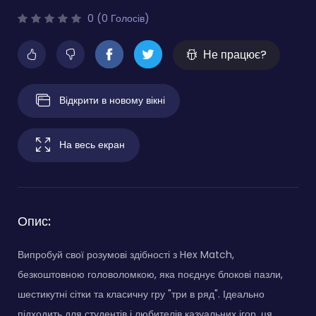
0 (0 Голосів)
Не працює?
Відкрити в новому вікні
На весь екран
Опис:
Випробуй свої розумові здібності з Hex Match,
безкоштовною головоломкою, яка поєднує блокові пазли,
шестикутні сітки та класичну гру "три в ряд". Ідеально
підходить для студентів і любителів казуальних ігор, ця