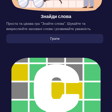
Знайди слова
Проста та цікава гра “Знайти слова”. Шукайте та
викреслюйте заховані слова і розвивайте уважність.
Грати