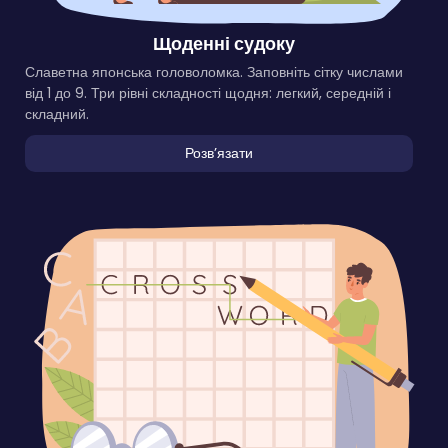
Щоденні судоку
Славетна японська головоломка. Заповніть сітку числами
від 1 до 9. Три рівні складності щодня: легкий, середній і
складний.
Розвʼязати