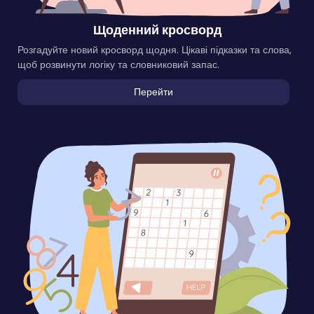
Щоденний кросворд
Розгадуйте новий кросворд щодня. Цікаві підказки та слова,
щоб розвинути логіку та словниковий запас.
Перейти