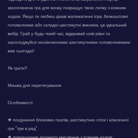
захоплююча гра для мозку покращує твою логіку з кожним
ходом. Якщо ти любиш цікаві математичні ігри, безкоштовні
головоломки або складні шестикутні виклики, це ідеальний
вибір. Грай у будь-який час, відкривай нові рівні та
насолоджуйся нескінченними шестикутними головоломками
вже сьогодні!
Як грати?
Мишка для перетягування
Особливості:
❖ поєднання блокових пазлів, шестикутних сіток і класичної
гри "три в ряд"
❖ покращення логічного мислення з кожним ходом