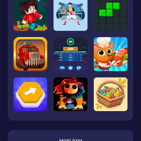
Нові ігри