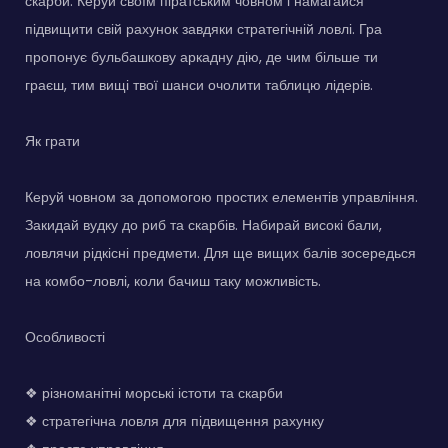
скарби. Керуй своїм піратським човном і намагайся
підвищити свій рахунок завдяки стратегічній ловлі. Гра
пропонує бульбашкову аркадну дію, де чим більше ти
граєш, тим вищі твої шанси очолити таблицю лідерів.
Як грати
Керуй човном за допомогою простих елементів управління.
Закидай вудку до риб та скарбів. Набирай високі бали,
ловлячи рідкісні предмети. Для ще вищих балів зосередься
на комбо-ловлі, коли бачиш таку можливість.
Особливості
❖ різноманітні морські істоти та скарби
❖ стратегічна ловля для підвищення рахунку