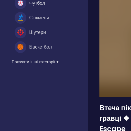
Футбол
Стікмени
Шутери
Баскетбол
Показати інші категорії ▾
Втеча пі
гравці ❖
Escape