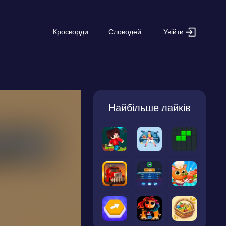
Увійти
Кросворди
Словодей
Найбільше лайків