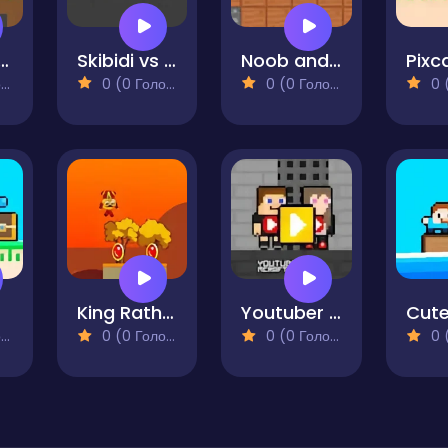
Escape But Blockworld
Skibidi vs Noob & Cameraman
Noob and Pro Monster School
)
0 (0 Голосів)
0 (0 Голосів)
0 (0
King Rathor 2
Youtuber Mcraft 2Player
)
0 (0 Голосів)
0 (0 Голосів)
0 (0