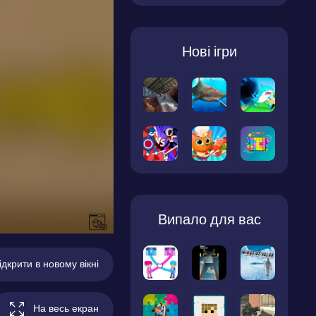
Нові ігри
Випало для вас
ідкрити в новому вікні
На весь екран