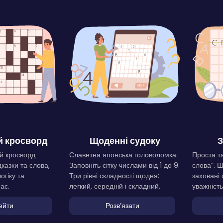
 кросворд
Щоденні судоку
З
й кросворд
Славетна японська головоломка.
Проста та
дказки та слова,
Заповніть сітку числами від 1 до 9.
слова”. 
огіку та
Три рівні складності щодня:
заховані 
ас.
легкий, середній і складний.
уважність
ейти
Розвʼязати