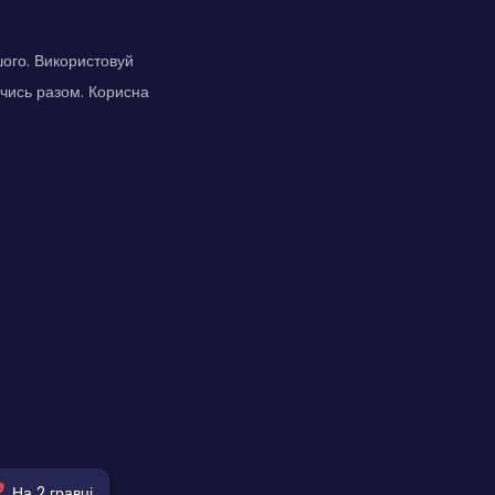
шого. Використовуй
ючись разом. Корисна
На 2 гравці