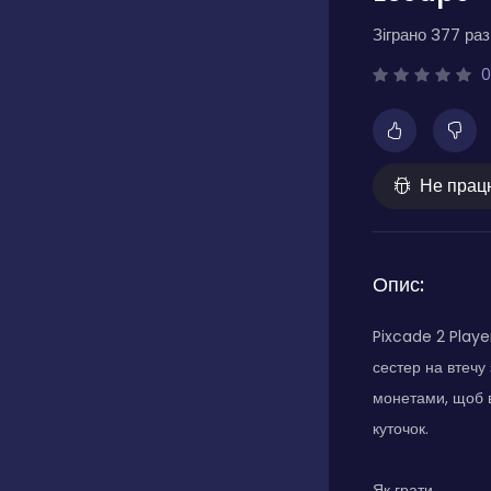
Зіграно 377 разі
0
Не прац
Опис:
Pixcade 2 Playe
сестер на втечу
монетами, щоб в
куточок.
Як грати