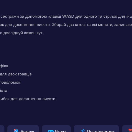
 сестрами за допомогою клавіш WASD для одного та стрілок для ін
ок для досягнення висоти. Збирай два ключі та всі монети, залиша
о досліджуй кожен кут.
фіка
ля двох гравців
ловоломок
бота
рибок для досягнення висоти
Аркади
Втеча
Платформери