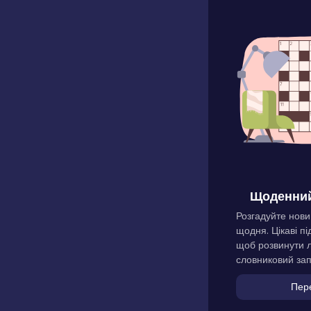
Щоденний
Розгадуйте нови
щодня. Цікаві пі
щоб розвинути л
словниковий зап
Пер