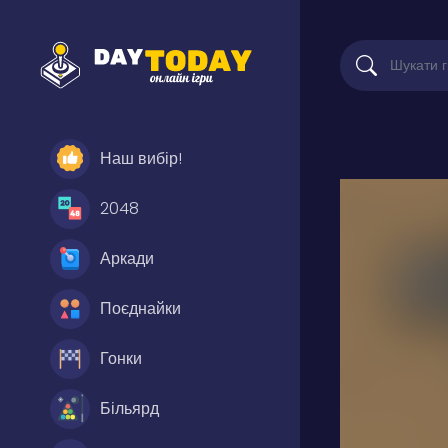
Наш вибір!
2048
Аркади
Поєднайки
Гонки
Більярд