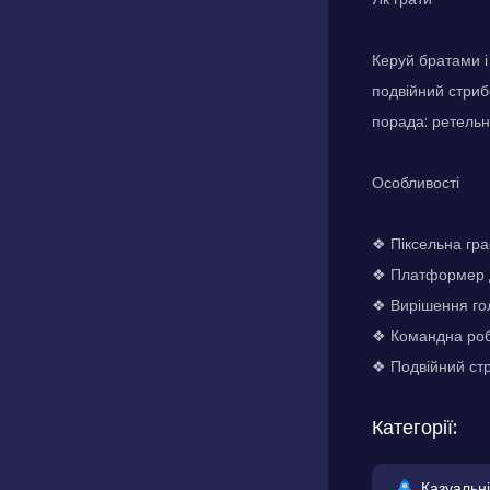
Керуй братами і
подвійний стриб
порада: ретельн
Особливості
❖ Піксельна гра
❖ Платформер д
❖ Вирішення го
❖ Командна ро
❖ Подвійний ст
Категорії:
Казуальні