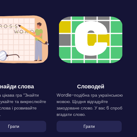
найди слова
Словодей
 цікава гра “Знайти
Wordle-подібна гра українською
Шукайте та викреслюйте
мовою. Щодня відгадуйте
слова і розвивайте
закодоване слово. У вас 6 спроб
.
вгадати слово.
Грати
Грати