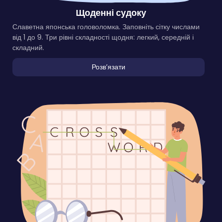
Щоденні судоку
Славетна японська головоломка. Заповніть сітку числами
від 1 до 9. Три рівні складності щодня: легкий, середній і
складний.
Розвʼязати