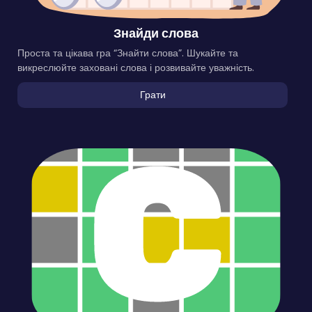
Знайди слова
Проста та цікава гра “Знайти слова”. Шукайте та
викреслюйте заховані слова і розвивайте уважність.
Грати