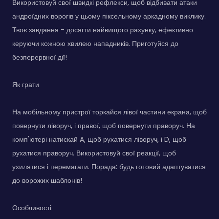
Використовуй свої швидкі рефлекси, щоб відбивати атаки
андроїдних ворогів у цьому піксельному аркадному виклику.
Твоє завдання - досягти найвищого рахунку, ефективно
керуючи кожною хвилею нападників. Приготуйся до
безперервної дії!
Як грати
На мобільному пристрої торкайся лівої частини екрана, щоб
повернути ліворуч, і правої, щоб повернути праворуч. На
комп'ютері натискай A, щоб рухатися ліворуч, і D, щоб
рухатися праворуч. Використовуй свої реакції, щоб
ухилятися і перемагати. Порада: будь готовий адаптуватися
до ворожих шаблонів!
Особливості