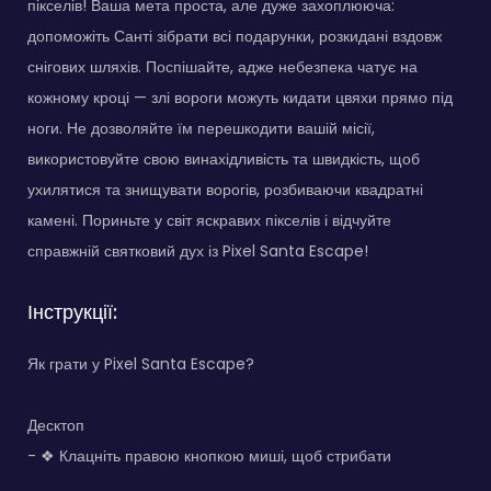
пікселів! Ваша мета проста, але дуже захоплююча:
допоможіть Санті зібрати всі подарунки, розкидані вздовж
снігових шляхів. Поспішайте, адже небезпека чатує на
кожному кроці — злі вороги можуть кидати цвяхи прямо під
ноги. Не дозволяйте їм перешкодити вашій місії,
використовуйте свою винахідливість та швидкість, щоб
ухилятися та знищувати ворогів, розбиваючи квадратні
камені. Пориньте у світ яскравих пікселів і відчуйте
справжній святковий дух із Pixel Santa Escape!
Інструкції:
Як грати у Pixel Santa Escape?
Десктоп
- ❖ Клацніть правою кнопкою миші, щоб стрибати