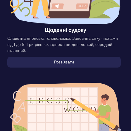
Щоденні судоку
Славетна японська головоломка. Заповніть сітку числами
від 1 до 9. Три рівні складності щодня: легкий, середній і
складний.
Розвʼязати