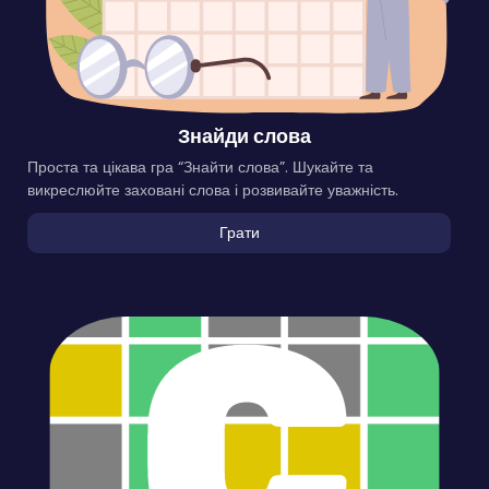
Знайди слова
Проста та цікава гра “Знайти слова”. Шукайте та
викреслюйте заховані слова і розвивайте уважність.
Грати