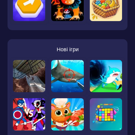
Нові ігри