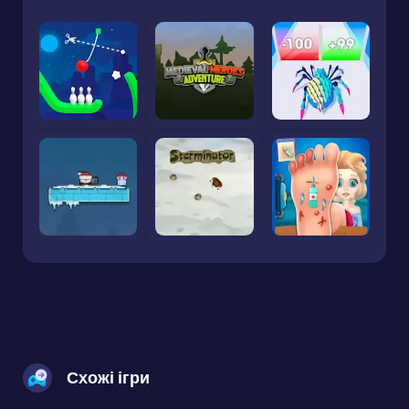
Схожі ігри