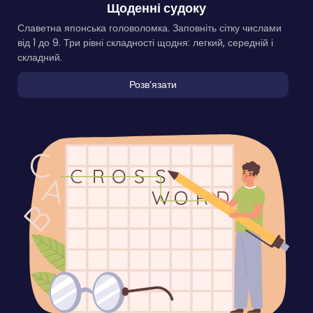
Щоденні судоку
Славетна японська головоломка. Заповніть сітку числами
від 1 до 9. Три рівні складності щодня: легкий, середній і
складний.
Розвʼязати