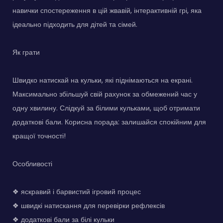
навички спостереження в цій жвавій, інтерактивній грі, яка
ідеально підходить для дітей та сімей.
Як грати
Швидко натискай на кульки, які піднімаються на екрані.
Максимально збільшуй свій рахунок за обмежений час у
одну хвилину. Слідкуй за білими кульками, щоб отримати
додаткові бали. Корисна порада: залишайся спокійним для
кращої точності!
Особливості
❖ яскравий і барвистий ігровий процес
❖ швидкі натискання для перевірки рефлексів
❖ додаткові бали за білі кульки