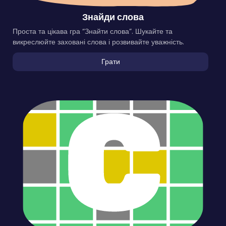
Знайди слова
Проста та цікава гра “Знайти слова”. Шукайте та
викреслюйте заховані слова і розвивайте уважність.
Грати