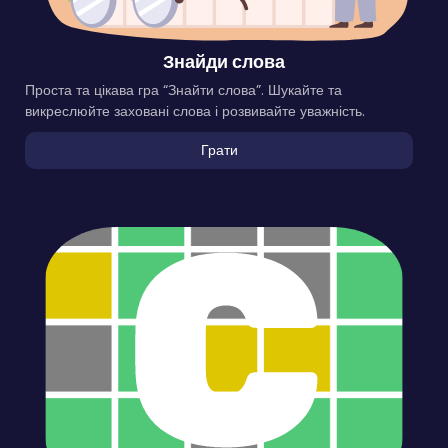
Знайди слова
Проста та цікава гра “Знайти слова”. Шукайте та
викреслюйте заховані слова і розвивайте уважність.
Грати