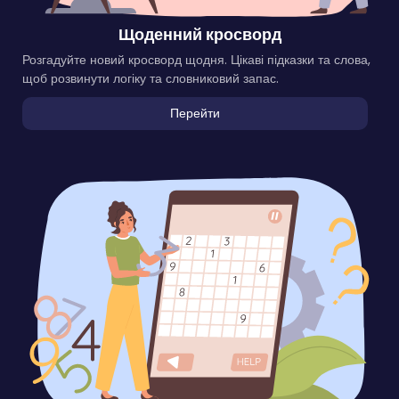
Щоденний кросворд
Розгадуйте новий кросворд щодня. Цікаві підказки та слова,
щоб розвинути логіку та словниковий запас.
Перейти