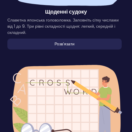
Щоденні судоку
Славетна японська головоломка. Заповніть сітку числами
від 1 до 9. Три рівні складності щодня: легкий, середній і
складний.
Розвʼязати