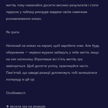
життів, тому намагайся досягти високих результатів і стати
лідером у таблиці рекордів завдяки своїм навичкам
розчавлювання комах.
Як грати
Натискай на комах на екрані, щоб заробити очки. Але будь
обережним — червоні мурахи заберуть у тебе життя, якщо
на них натиснеш. Втративши всі п'ять життів, гра
закінчується. Щоб досягти успіху, практикуйся часто.
Пам'ятай, що швидкі реакції допоможуть тобі залишатися
попереду в цій грі.
Особливості
❖ весела гра на реакцію