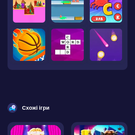
Схожі ігри