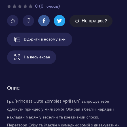
0 (0 Голосів)
Не працює?
Відкрити в новому вікні
На весь екран
Опис:
Гра "Princess Cute Zombies April Fun" запрошує тебе
одягнути принцес у милі зомбі. Обирай з безлічі нарядів і
накладай макіяж у веселий та креативний спосіб.
Перетвори Елізу та Жаклін у кумедних зомбі з дивакуватими