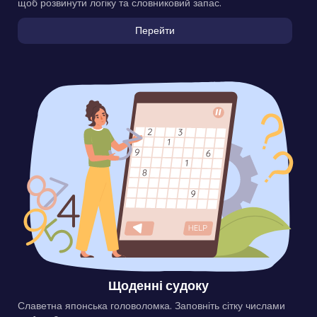
щоб розвинути логіку та словниковий запас.
Перейти
Щоденні судоку
Славетна японська головоломка. Заповніть сітку числами