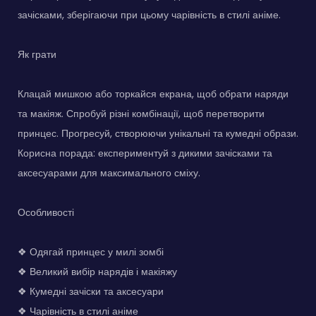
зачісками, зберігаючи при цьому чарівність в стилі аніме.
Як грати
Клацай мишкою або торкайся екрана, щоб обрати наряди
та макіяж. Спробуй різні комбінації, щоб перетворити
принцес. Прогресуй, створюючи унікальні та кумедні образи.
Корисна порада: експериментуй з дикими зачісками та
аксесуарами для максимального сміху.
Особливості
❖ Одягай принцес у милі зомбі
❖ Великий вибір нарядів і макіяжу
❖ Кумедні зачіски та аксесуари
❖ Чарівність в стилі аніме