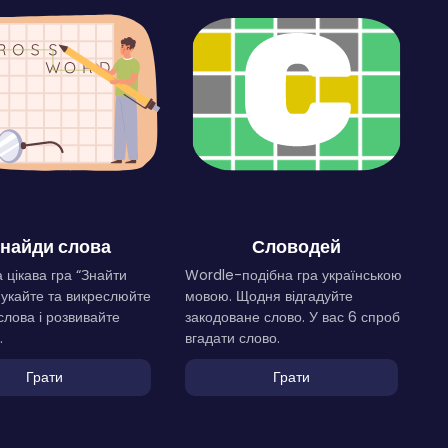
найди слова
Словодей
 цікава гра “Знайти
Wordle-подібна гра українською
Шукайте та викреслюйте
мовою. Щодня відгадуйте
слова і розвивайте
закодоване слово. У вас 6 спроб
.
вгадати слово.
Грати
Грати