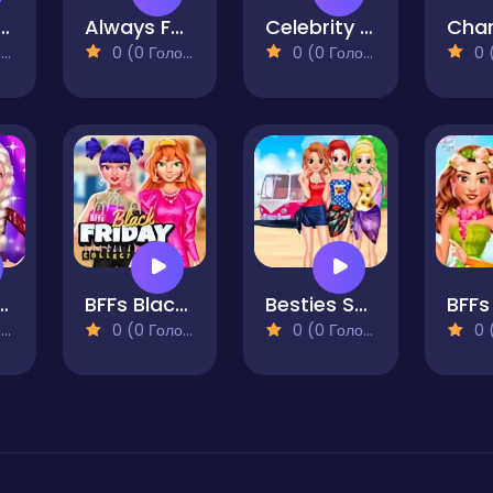
day Dress Up Adames
Always Fashion
Celebrity Halloween Costumes
)
0 (0 Голосів)
0 (0 Голосів)
0 (0
r's Sparkling Outfits
BFFs Black Friday Collection
Besties Summer Vacation
)
0 (0 Голосів)
0 (0 Голосів)
0 (0