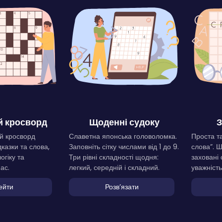
 кросворд
Щоденні судоку
З
й кросворд
Славетна японська головоломка.
Проста та
дказки та слова,
Заповніть сітку числами від 1 до 9.
слова”. 
огіку та
Три рівні складності щодня:
заховані 
ас.
легкий, середній і складний.
уважність
ейти
Розвʼязати