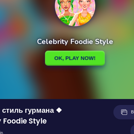
 стиль гурмана ❖
В
 Foodie Style
в.