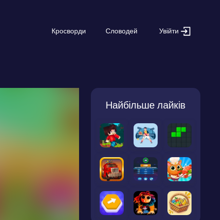
Увійти
Кросворди
Словодей
Найбільше лайків