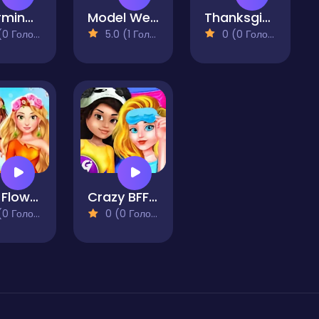
Charming Dress-up and Makeup
Model Wedding - Girl Games
Thanksgiving Squad Style
 Голосів)
5.0 (1 Голосів)
0 (0 Голосів)
BFFs Flowers Inspired Fashion
Crazy BFF Princess PJ Night Out Party
 Голосів)
0 (0 Голосів)