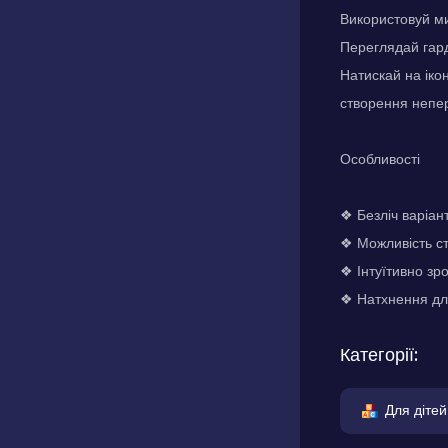
Використовуй м
Переглядай гард
Натискай на іко
створення непер
Особливості
❖ Безліч варіан
❖ Можливість ст
❖ Інтуїтивно з
❖ Натхнення для
Категорії:
Для дітей