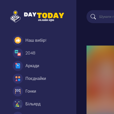
Наш вибір!
2048
Аркади
Поєднайки
Гонки
Більярд