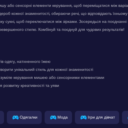
ишу або сенсорні елементи керування, щоб переміщатися між варі
ероб кожної знаменитості, обираючи речі, що відповідають їхньому
нку сукні, щоб переключатися між зірками. Зосередься на поєднанні 
евершеного стилю. Комбінуй та поєднуй для чудових результатів!
тів одягу, натхненного їжею
ворити унікальний стиль для кожної знаменитості
розуміле керування мишею або сенсорними елементами
 розвитку креативності та уяви
Одягалки
Мода
Ігри для дівчат