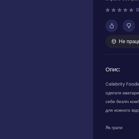
0
Не прац
Опис:
Celebrity Foodi
одягати аватари
себе безліч ком
для кожного від
Як грати