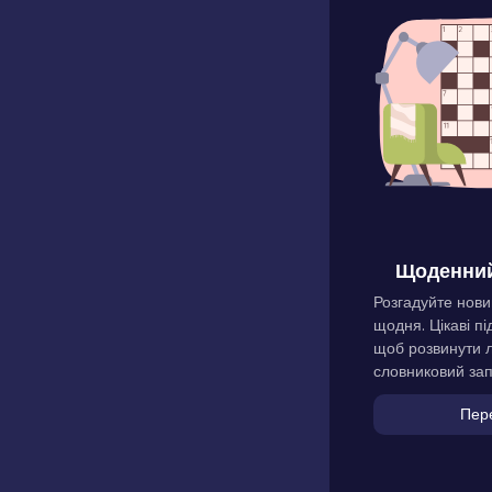
Щоденний
Розгадуйте нови
щодня. Цікаві пі
щоб розвинути л
словниковий зап
Пер