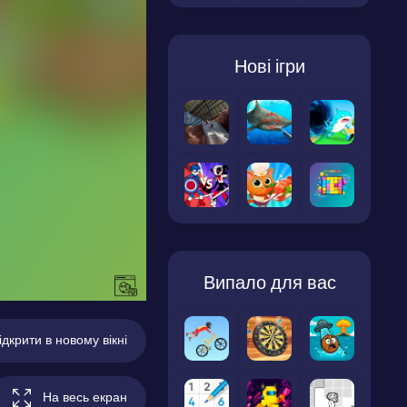
Нові ігри
Випало для вас
ідкрити в новому вікні
На весь екран