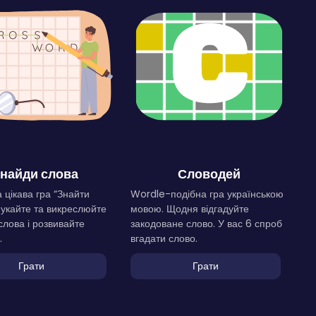
найди слова
Словодей
 цікава гра “Знайти
Wordle-подібна гра українською
Шукайте та викреслюйте
мовою. Щодня відгадуйте
слова і розвивайте
закодоване слово. У вас 6 спроб
.
вгадати слово.
Грати
Грати