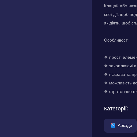
Клацай або нати
свої дії, щоб п
як діяти, щоб с
Особливості
❖ прості елемен
❖ захоплюючі а
❖ яскрава та пр
❖ можливість до
❖ стратегічне п
Категорії:
Аркади