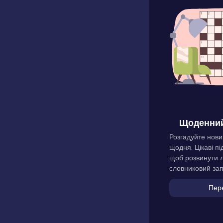
Щоденний
Розгадуйте нови
щодня. Цікаві пі
щоб розвинути л
словниковий зап
Пер