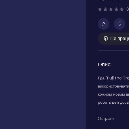
0
Не прац
Опис:
Гра "Pull the Tr
використовувати
кожним новим ві
робить цей досв
Як грати