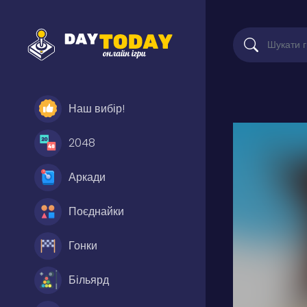
Наш вибір!
2048
Аркади
Поєднайки
Гонки
Більярд