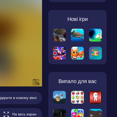
Нові ігри
Випало для вас
ідкрити в новому вікні
На весь екран