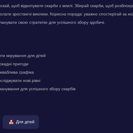
скай, щоб відкопувати скарби з землі. Збирай скарби, щоб розблокув
одолати зростаючі виклики. Корисна порада: уважно спостерігай за к
планувати свою стратегію для успішного збору здобичі.
ти керування для дітей
ркадні пригоди
иваблива графіка
сліджувати нові рівні
ланування для успішного збору скарбів
Для дітей