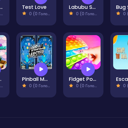
er Match Words
Test Love
Labubu Skate Parkour
Bug 
)
0 (0 Голосів)
0 (0 Голосів)
0 (0
ermaid
Pinball Master Arcade
Fidget Popit Challange
)
0 (0 Голосів)
0 (0 Голосів)
0 (0