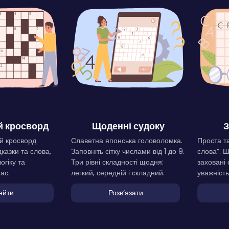
 кросворд
Щоденні судоку
З
й кросворд
Славетна японська головоломка.
Проста та
дказки та слова,
Заповніть сітку числами від 1 до 9.
слова”. 
огіку та
Три рівні складності щодня:
заховані 
ас.
легкий, середній і складний.
уважність
ейти
Розвʼязати