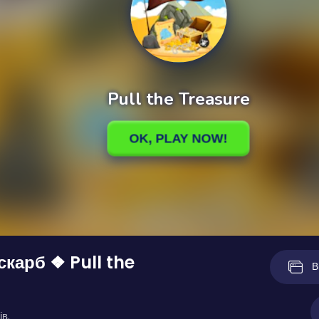
скарб ❖ Pull the
В
ів.