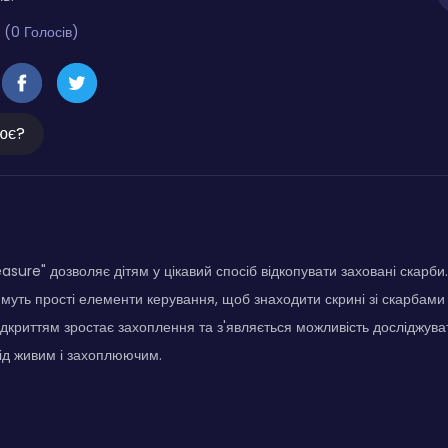
 (0 Голосів)
ює?
easure" дозволяє дітям у цікавий спосіб відкопувати заховані скарби.
муть прості елементи керування, щоб знаходити скрині зі скарбами в
дкриттям зростає захоплення та з'являється можливість досліджуват
ід живим і захоплюючим.