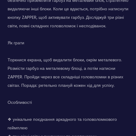
безпечно приземлити гарбуз на металевий блок, стратегічно
видаляючи інші блоки. Коли це вдається, потрібно натиснути
кнопку ZAPPER, щоб активувати гарбуз. Досліджуй три різні
світи, повні складних головоломок і несподіванок.
Як грати
Торкнися екрана, щоб видалити блоки, окрім металевого.
Розмісти гарбуз на металевому блоці, а потім натисни
ZAPPER. Пройди через все складніші головоломки в різних
світах. Порада: ретельно плануй кожен хід для успіху.
Особливості
❖ унікальне поєднання аркадного та головоломкового
геймплею