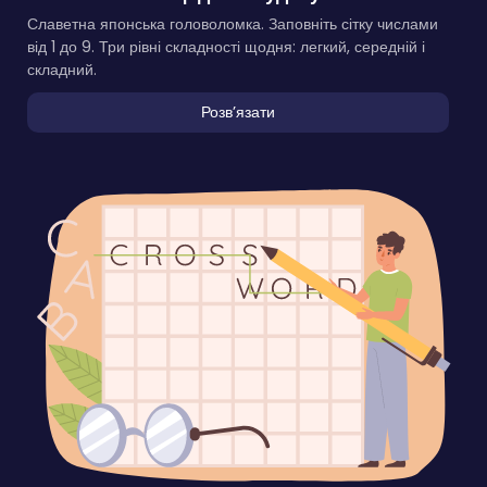
Славетна японська головоломка. Заповніть сітку числами
від 1 до 9. Три рівні складності щодня: легкий, середній і
складний.
Розвʼязати