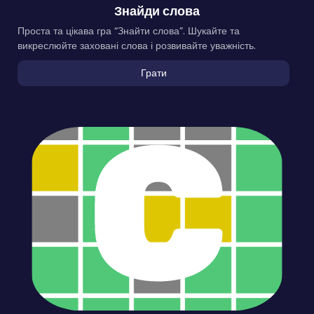
Знайди слова
Проста та цікава гра “Знайти слова”. Шукайте та
викреслюйте заховані слова і розвивайте уважність.
Грати