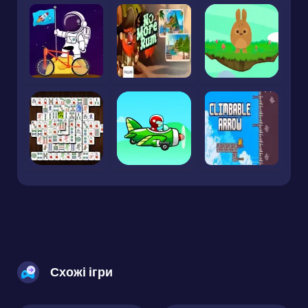
Схожі ігри