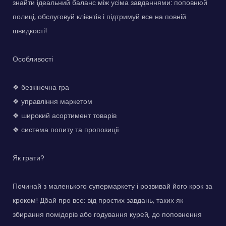
знайти ідеальний баланс між усіма завданнями: поповнюй
полиці, обслуговуй клієнтів і підтримуй все на повній
швидкості!
Особливості
❖ безкінечна гра
❖ управління маркетом
❖ широкий асортимент товарів
❖ система попиту та пропозиції
Як грати?
Починай з маленького супермаркету і розвивай його крок за
кроком! Дбай про все: від простих завдань, таких як
збирання помідорів або годування курей, до поповнення