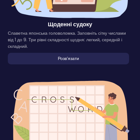
Щоденні судоку
Славетна японська головоломка. Заповніть сітку числами
від 1 до 9. Три рівні складності щодня: легкий, середній і
складний.
Розвʼязати