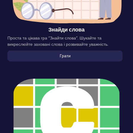
Знайди слова
Проста та цікава гра “Знайти слова”. Шукайте та
викреслюйте заховані слова і розвивайте уважність.
Грати