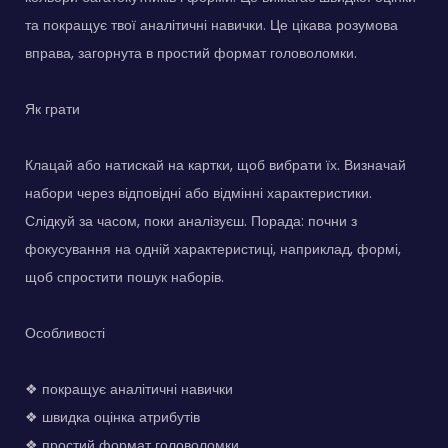
та покращує твої аналітичні навички. Це цікава розумова
вправа, загорнута в простий формат головоломки.
Як грати
Клацай або натискай на картки, щоб вибрати їх. Визначай
набори через відповідні або відмінні характеристики.
Слідкуй за часом, поки аналізуєш. Порада: почни з
фокусування на одній характеристиці, наприклад, формі,
щоб спростити пошук наборів.
Особливості
❖ покращує аналітичні навички
❖ швидка оцінка атрибутів
❖ простий формат головоломки