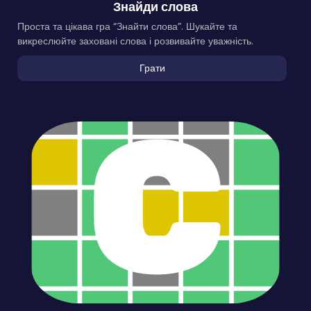
Знайди слова
Проста та цікава гра “Знайти слова”. Шукайте та
викреслюйте заховані слова і розвивайте уважність.
Грати