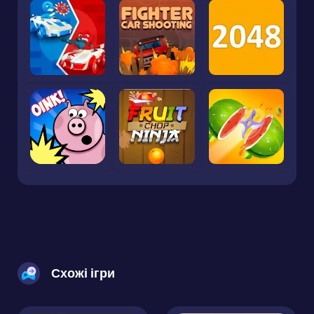
Схожі ігри