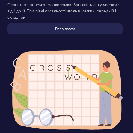
Славетна японська головоломка. Заповніть сітку числами
від 1 до 9. Три рівні складності щодня: легкий, середній і
складний.
Розвʼязати