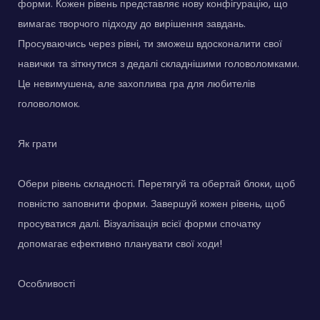
форми. Кожен рівень представляє нову конфігурацію, що
вимагає творчого підходу до вирішення завдань.
Просуваючись через рівні, ти зможеш вдосконалити свої
навички та зіткнутися з дедалі складнішими головоломками.
Це невимушена, але захоплива гра для любителів
головоломок.
Як грати
Обери рівень складності. Перетягуй та обертай блоки, щоб
повністю заповнити форми. Завершуй кожен рівень, щоб
просуватися далі. Візуалізація всієї форми спочатку
допомагає ефективно планувати свої ходи!
Особливості