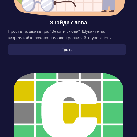
Знайди слова
Проста та цікава гра “Знайти слова”. Шукайте та
викреслюйте заховані слова і розвивайте уважність.
Грати