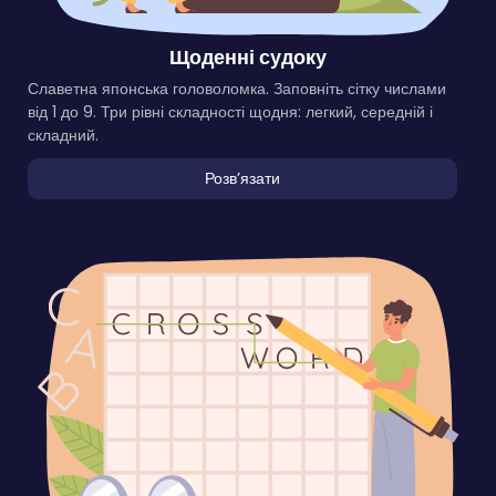
Щоденні судоку
Славетна японська головоломка. Заповніть сітку числами
від 1 до 9. Три рівні складності щодня: легкий, середній і
складний.
Розвʼязати