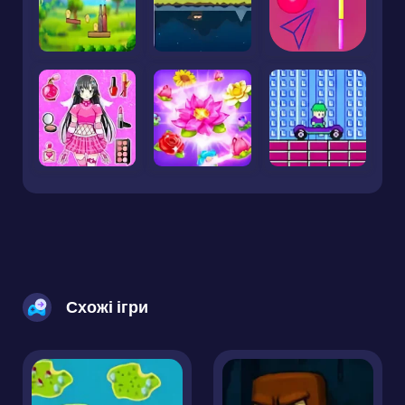
Схожі ігри