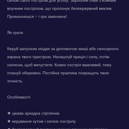
силою своїх пострілів для успіху. Заробляй очки з кожним
влучним пострілом, що пропонує безперервний виклик.
Промахнешся - і гра закінчена!
Як грати
Керуй запуском ніндзя за допомогою миші або сенсорного
екрана твого пристрою. Налаштуй приціл і силу, потім
натисни, щоб випустити. Кожен постріл важливий, тому
плануй обережно. Постійна практика покращить твою
точність.
Особливості
❖ цікава аркадна стрілянка
❖ керування кутом і силою пострілу