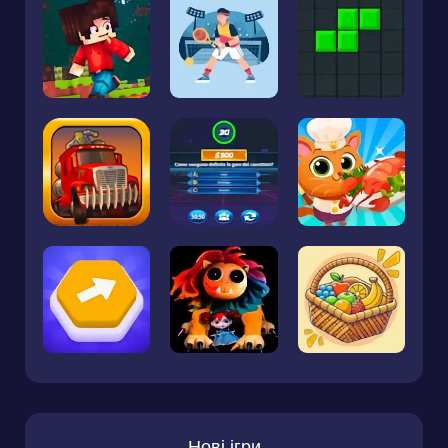
Нові ігри