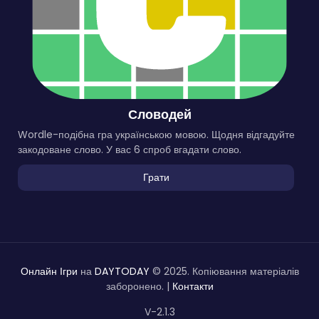
Словодей
Wordle-подібна гра українською мовою. Щодня відгадуйте
закодоване слово. У вас 6 спроб вгадати слово.
Грати
Онлайн Ігри
на
DAYTODAY
© 2025. Копіювання матеріалів
заборонено. |
Контакти
V-2.1.3