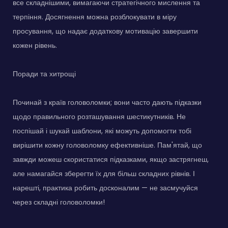
все складнішими, вимагаючи стратегічного мислення та
терпіння. Досягнення можна розблокувати в міру
просування, що надає додаткову мотивацію завершити
кожен рівень.
Поради та хитрощі
Починай з країв головоломки; вони часто дають підказки
щодо правильного розташування шестикутників. Не
поспішай і шукай шаблони, які можуть допомогти тобі
вирішити кожну головоломку ефективніше. Пам'ятай, що
завжди можеш скористатися підказками, якщо застрягнеш,
але намагайся зберегти їх для більш складних рівнів. І
нарешті, практика робить досконалим — не засмучуйся
через складні головоломки!