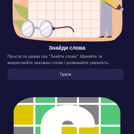
Знайди слова
Проста та цікава гра “Знайти слова”. Шукайте та
викреслюйте заховані слова і розвивайте уважність.
Грати