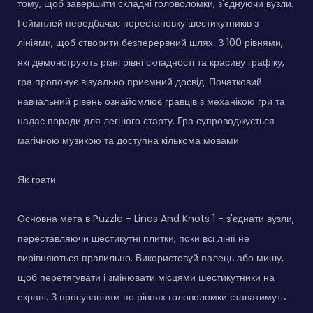
тому, щоб завершити складні головоломки, з'єднуючи вузли.
Геймплей передбачає перестановку шестикутників з
лініями, щоб створити безперервний шлях. З 100 рівнями,
які демонструють різні рівні складності та красиву графіку,
гра пропонує візуально приємний досвід. Початковий
навчальний рівень ознайомлює гравців з механікою гри та
надає поради для легшого старту. Гра супроводжується
магічною музикою та доступна кількома мовами.
Як грати
Основна мета в Puzzle - Lines And Knots 1 - з'єднати вузли,
переставляючи шестикутні плитки, поки всі лінії не
вирівняються правильно. Використовуй палець або мишу,
щоб перетягувати і змінювати місцями шестикутники на
екрані. З просуванням по рівнях головоломки ставатимуть