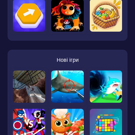
Нові ігри