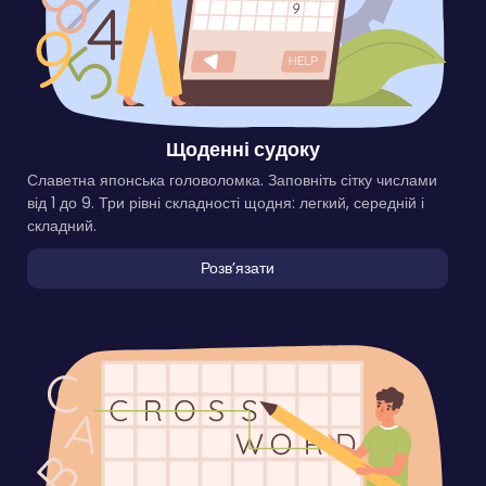
Щоденні судоку
Славетна японська головоломка. Заповніть сітку числами
від 1 до 9. Три рівні складності щодня: легкий, середній і
складний.
Розвʼязати