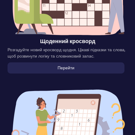
Щоденний кросворд
Розгадуйте новий кросворд щодня. Цікаві підказки та слова,
щоб розвинути логіку та словниковий запас.
Перейти