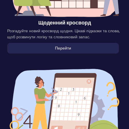
Щоденний кросворд
Розгадуйте новий кросворд щодня. Цікаві підказки та слова,
щоб розвинути логіку та словниковий запас.
Перейти