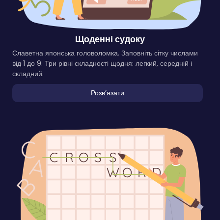
Щоденні судоку
Славетна японська головоломка. Заповніть сітку числами
від 1 до 9. Три рівні складності щодня: легкий, середній і
складний.
Розвʼязати