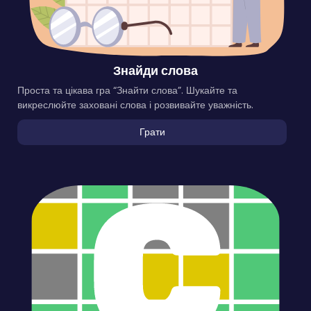
Знайди слова
Проста та цікава гра “Знайти слова”. Шукайте та
викреслюйте заховані слова і розвивайте уважність.
Грати