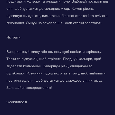
поєднувати кольори та очищати поле. Відбивай постріли від
стін, щоб дістатися до складних місць. Кожен рівень
підвищує складність, вимагаючи більшої стратегії та вмілого
виконання. Очікуй на захоплення, коли ставки зростають.
Як грати
Використовуй мишу або палець, щоб націлити стрілялку.
Тягни та відпускай, щоб стріляти. Поєднуй кольори, щоб
видаляти бульбашки. Завершуй рівні, очищаючи всі
бульбашки. Розумний підхід полягає в тому, щоб відбивати
постріли від стін, щоб дістатися до важкодоступних місць.
Залишайся зосередженим!
Особливості