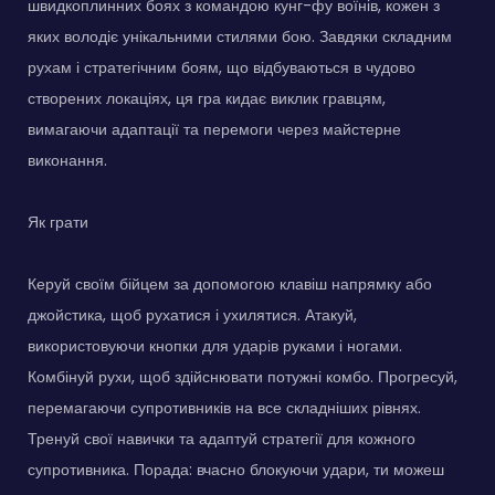
швидкоплинних боях з командою кунг-фу воїнів, кожен з
яких володіє унікальними стилями бою. Завдяки складним
рухам і стратегічним боям, що відбуваються в чудово
створених локаціях, ця гра кидає виклик гравцям,
вимагаючи адаптації та перемоги через майстерне
виконання.
Як грати
Керуй своїм бійцем за допомогою клавіш напрямку або
джойстика, щоб рухатися і ухилятися. Атакуй,
використовуючи кнопки для ударів руками і ногами.
Комбінуй рухи, щоб здійснювати потужні комбо. Прогресуй,
перемагаючи супротивників на все складніших рівнях.
Тренуй свої навички та адаптуй стратегії для кожного
супротивника. Порада: вчасно блокуючи удари, ти можеш