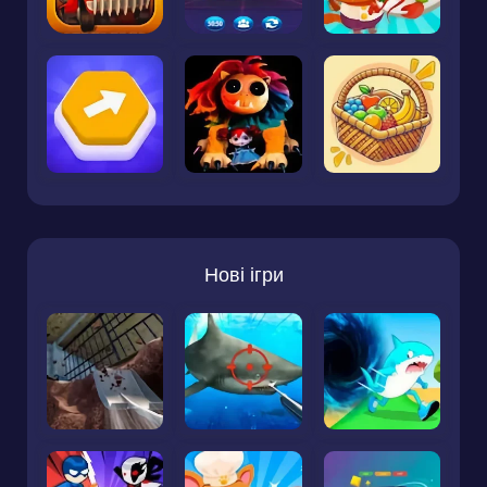
Нові ігри