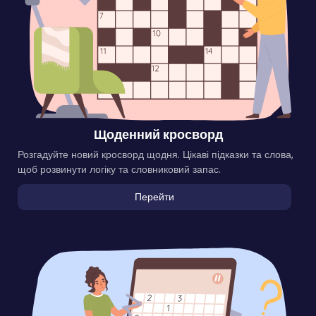
Щоденний кросворд
Розгадуйте новий кросворд щодня. Цікаві підказки та слова,
щоб розвинути логіку та словниковий запас.
Перейти