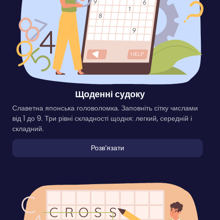
Щоденні судоку
Славетна японська головоломка. Заповніть сітку числами
від 1 до 9. Три рівні складності щодня: легкий, середній і
складний.
Розвʼязати