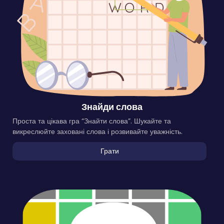
Знайди слова
Проста та цікава гра “Знайти слова”. Шукайте та
викреслюйте заховані слова і розвивайте уважність.
Грати