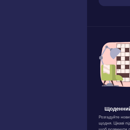
Щоденний
Розгадуйте нови
щодня. Цікаві пі
щоб розвинути л