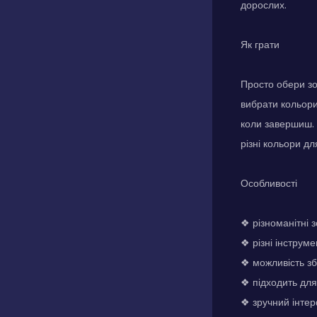
дорослих.
Як грати
Просто обери з
вибрати кольори
коли завершиш. 
різні кольори дл
Особливості
❖ різноманітні
❖ різні інструм
❖ можливість зб
❖ підходить для 
❖ зручний інте