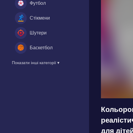
Футбол
Стікмени
Шутери
Баскетбол
Показати інші категорії ▾
Кольоров
реаліст
для діте