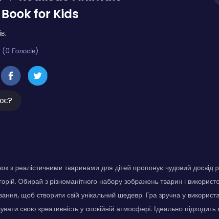
 Book for Kids
в.
 (0 Голосів)
ює?
ок з реалістичними тваринами для дітей пропонує чудовий досвід
егорій. Обирай з різноманітного набору зображень тварин і використо
ання, щоб створити свій унікальний шедевр. Гра зручна у використ
вати свою креативність у спокійній атмосфері. Ідеально підходить як