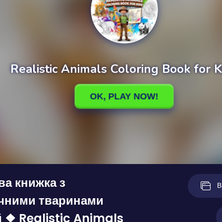
а книжка з
В
ичними тваринами
й ❖ Realistic Animals