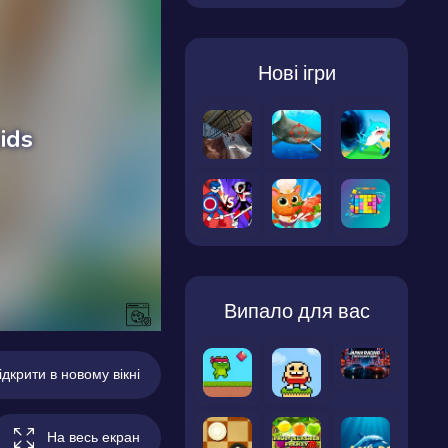
Нові ігри
Випало для вас
ідкрити в новому вікні
На весь екран