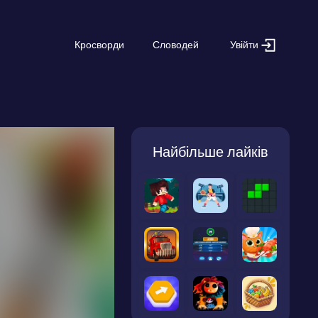
Увійти
Кросворди
Словодей
Найбільше лайків