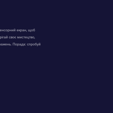
енсорний екран, щоб
рігай своє мистецтво,
бражень. Порада: спробуй