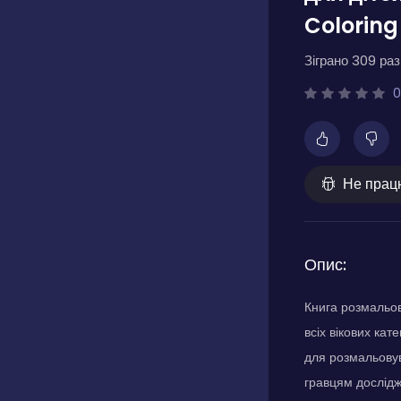
Coloring
Зіграно 309 разі
0
Не прац
Опис:
Книга розмальов
всіх вікових кат
для розмальовув
гравцям досліджу