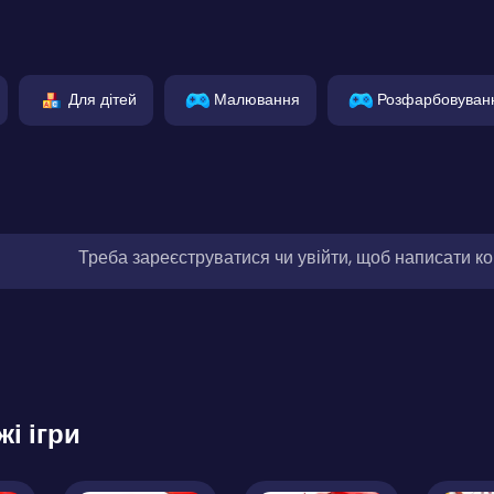
Для дітей
Малювання
Розфарбовуван
Треба зареєструватися чи увійти, щоб написати к
жі ігри