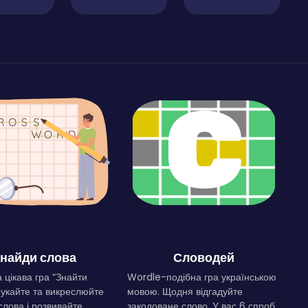
найди слова
Словодей
 цікава гра “Знайти
Wordle-подібна гра українською
Шукайте та викреслюйте
мовою. Щодня відгадуйте
слова і розвивайте
закодоване слово. У вас 6 спроб