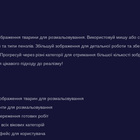
ображення тварини для розмальовування. Використовуй мишу або с
 та типи пензлів. Збільшуй зображення для детальної роботи та збе
Прогресуй через різні категорії для отримання більшої кількості зо
я цікавого підходу до реалізму!
 зображення тварин для розмальовування
енти для розмальовування
ереження готових робіт
всіх вікових категорій
рфейс для користувача