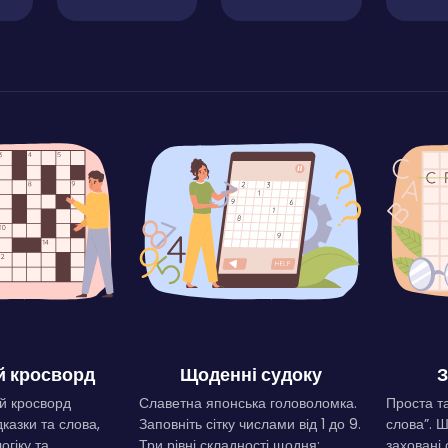
 кросворд
Щоденні судоку
З
й кросворд
Славетна японська головоломка.
Проста та
дказки та слова,
Заповніть сітку числами від 1 до 9.
слова”. 
огіку та
Три рівні складності щодня:
заховані 