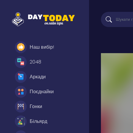
Наш вибір!
2048
Аркади
Поєднайки
Гонки
Більярд