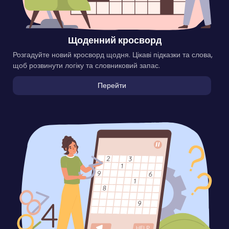
Щоденний кросворд
Розгадуйте новий кросворд щодня. Цікаві підказки та слова,
щоб розвинути логіку та словниковий запас.
Перейти