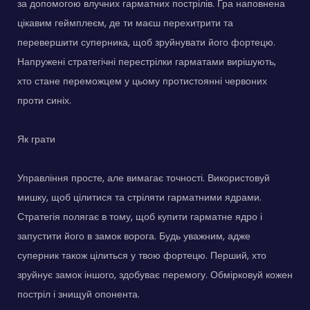
за допомогою влучних гарматних пострілів. Гра наповнена
цікавим геймплеєм, де ти маєш перехитрити та
перевершити суперника, щоб зруйнувати його фортецю.
Напружені стратегічні перестрілки гарматами вирішують,
хто стане переможцем у цьому протистоянні червоних
проти синіх.
Як грати
Управління просте, але вимагає точності. Використовуй
мишку, щоб цілитися та стріляти гарматними ядрами.
Стратегія полягає в тому, щоб купити гарматне ядро і
запустити його в замок ворога. Будь уважним, адже
суперник також цілиться у твою фортецю. Перший, хто
зруйнує замок іншого, здобуває перемогу. Обмірковуй кожен
постріл і знищуй опонента.