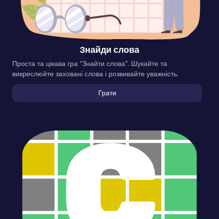
Знайди слова
Проста та цікава гра “Знайти слова”. Шукайте та
викреслюйте заховані слова і розвивайте уважність.
Грати