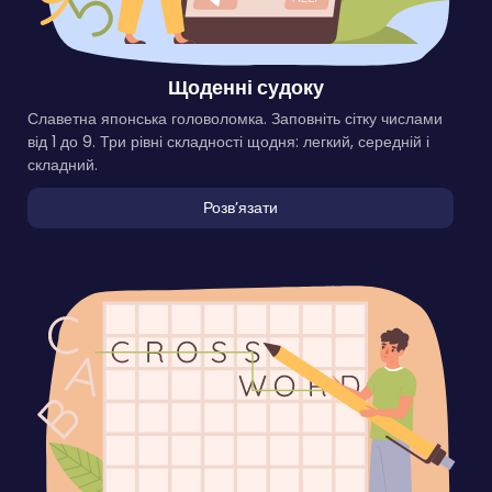
Щоденні судоку
Славетна японська головоломка. Заповніть сітку числами
від 1 до 9. Три рівні складності щодня: легкий, середній і
складний.
Розвʼязати