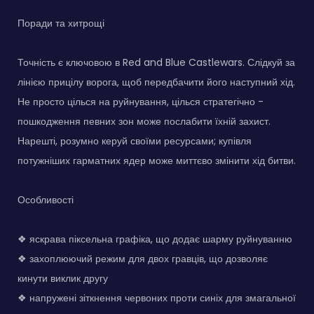
Поради та хитрощі
Точність є ключовою в Red and Blue Castlewars. Слідкуй за
лінією прицілу ворога, щоб передбачити його наступний хід.
Не просто цілься на руйнування, цілься стратегічно -
пошкодження певних зон може послабити їхній захист.
Нарешті, розумно керуй своїми ресурсами; купівля
потужніших гарматних ядер може миттєво змінити хід битви.
Особливості
❖ яскрава піксельна графіка, що додає шарму руйнуванню
❖ захоплюючий режим для двох гравців, що дозволяє
кинути виклик другу
❖ напружені зіткнення червоних проти синіх для змагальної