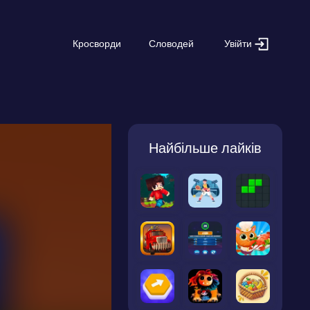
Увійти
Кросворди
Словодей
Найбільше лайків