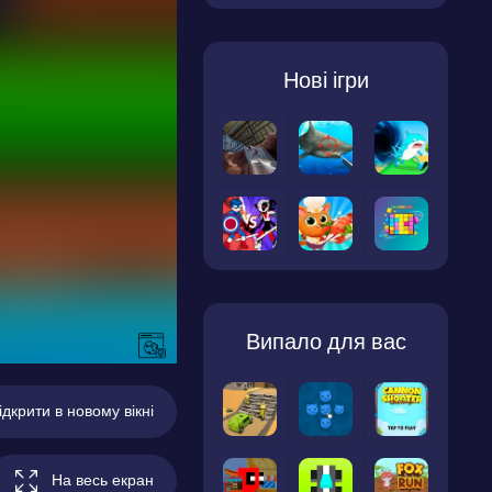
Нові ігри
Випало для вас
ідкрити в новому вікні
На весь екран