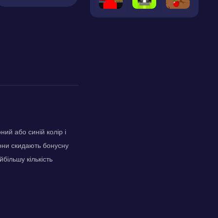
ний або синій колір і
 вони скидають бонусну
йбільшу кількість