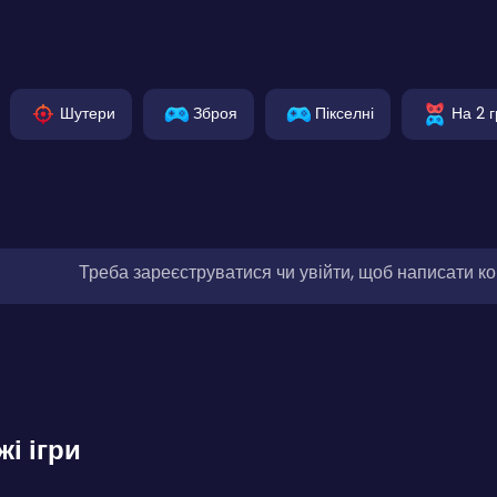
Шутери
Зброя
Пікселні
На 2 г
Треба зареєструватися чи увійти, щоб написати к
жі ігри