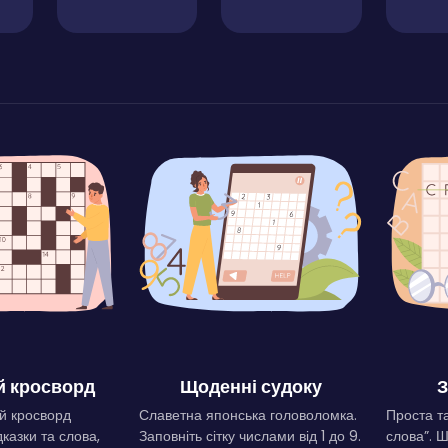
 кросворд
Щоденні судоку
З
й кросворд
Славетна японська головоломка.
Проста та
дказки та слова,
Заповніть сітку числами від 1 до 9.
слова”. 