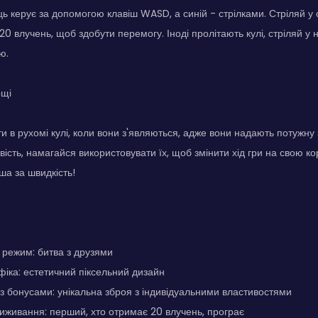
ь керує за допомогою клавіш WASD, а синій - стрілками. Стріляй у 
20 влучень, щоб здобути перемогу. Іноді пролітають кулі, стріляй у
ю.
ощі
и в рухомі кулі, коли вони з'являються, адже вони надають потужну
вість, намагайся використовувати їх, щоб змінити хід гри на свою ко
ша за швидкість!
 режим: битва з друзями
фіка: естетичний піксельний дизайн
і з бонусами: унікальна зброя з індивідуальними властивостями
иживання: перший, хто отримає 20 влучень, програє