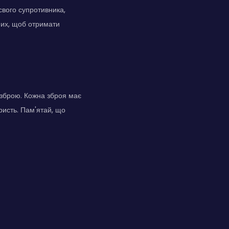
свого супротивника,
 них, щоб отримати
 зброю. Кожна зброя має
ристь. Пам'ятай, що