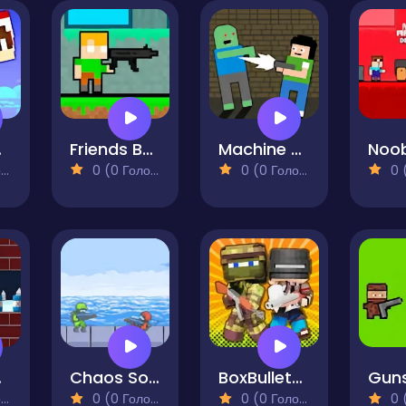
ayers
Friends Battle Gunwars
Machine Gun Boy
)
0 (0 Голосів)
0 (0 Голосів)
0 (0
nt
Chaos Soldier
BoxBulletCraft
)
0 (0 Голосів)
0 (0 Голосів)
0 (0