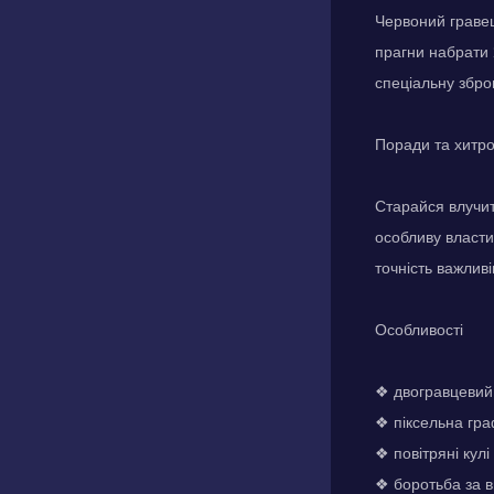
Червоний гравец
прагни набрати 
спеціальну збро
Поради та хитр
Старайся влучит
особливу власти
точність важливі
Особливості
❖ двогравцевий
❖ піксельна гра
❖ повітряні кул
❖ боротьба за в