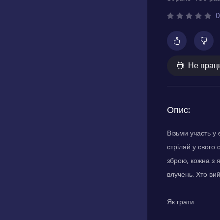
0
Не прац
Опис:
Візьми участь у 
стріляй у свого 
зброю, кожна з я
влучень. Хто ви
Як грати