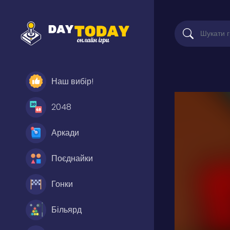
Наш вибір!
2048
Аркади
Поєднайки
Гонки
Більярд