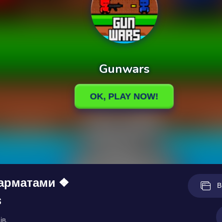
гарматами ❖
В
s
ів.