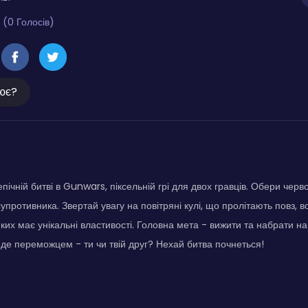
 (0 Голосів)
ює?
епічній битві в Gunwars, піксельній грі для двох гравців. Обери черво
супротивника. Звертай увагу на повітряні кулі, що пролітають повз,
ких має унікальні властивості. Головна мета - вижити та набрати на
йде переможцем - ти чи твій друг? Нехай битва почнеться!