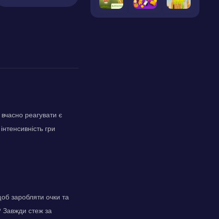
 вчасно реагувати є
інтенсивність гри
щоб заробляти очки та
? Завжди стеж за