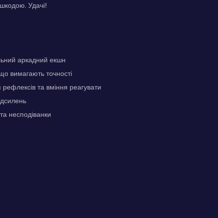
шкодою. Удачі!
льний аркадний екшн
 що вимагають точності
рефлексів та вміння реагувати
ідсилень
 та несподіванки