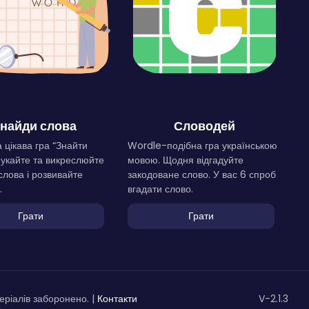
найди слова
Словодей
 цікава гра “Знайти
Wordle-подібна гра українською
Шукайте та викреслюйте
мовою. Щодня відгадуйте
слова і розвивайте
закодоване слово. У вас 6 спроб
.
вгадати слово.
Грати
Грати
ріалів заборонено. |
Контакти
V-2.1.3