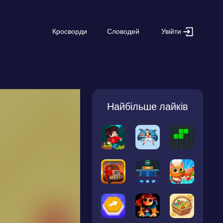
Увійти
Кросворди
Словодей
Найбільше лайків