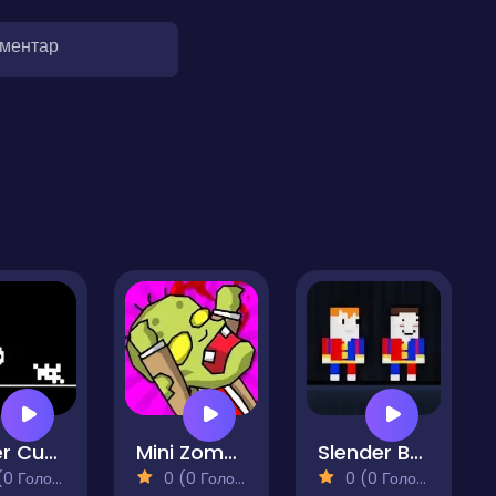
оментар
Super Cute Cat
Mini Zombie The Invasion
Slender Boy Escape Robbie
 Голосів)
0 (0 Голосів)
0 (0 Голосів)