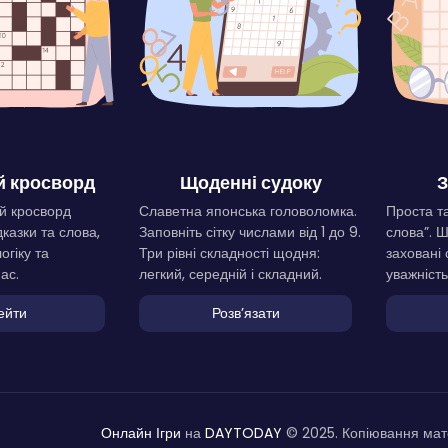
 кросворд
Щоденні судоку
З
й кросворд
Славетна японська головоломка.
Проста та
дказки та слова,
Заповніть сітку числами від 1 до 9.
слова”. 
огіку та
Три рівні складності щодня:
заховані 
ас.
легкий, середній і складний.
уважність
ейти
Розвʼязати
Онлайн Ігри
на
DAYTODAY
© 2025. Копіювання мате