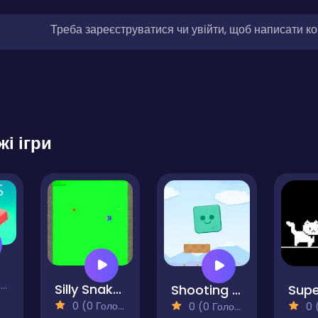
Треба зареєструватися чи увійти, щоб написати к
жі ігри
)
Silly Snake Game
Shooting Block
0 (0 Голосів)
0 (0 Голосів)
0 (0