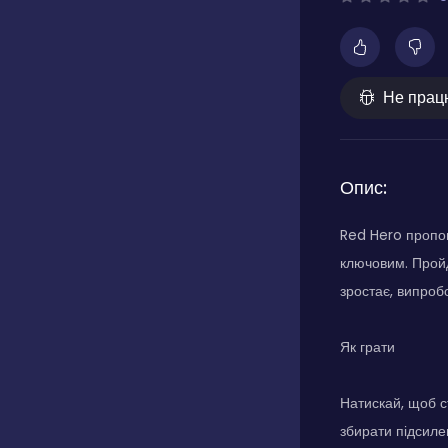
Не прац
Опис:
Red Hero пропон
ключовим. Пройд
зростає, випроб
Як грати
Натискай, щоб с
збирати підсиле