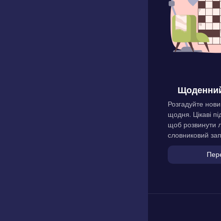
Щоденний
Розгадуйте нови
щодня. Цікаві пі
щоб розвинути л
словниковий зап
Пер