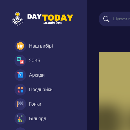
Наш вибір!
2048
Аркади
Поєднайки
Гонки
Більярд