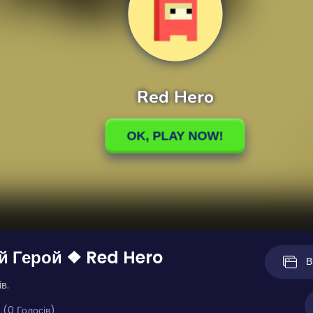
й Герой ❖ Red Hero
В
в.
 (0 Голосів)