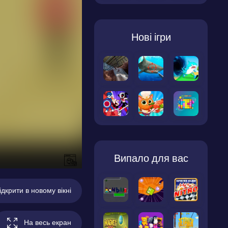
Нові ігри
Випало для вас
ідкрити в новому вікні
На весь екран