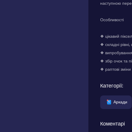
наступною пере
Особливості
❖ цікавий піксе
❖ складні рівні,
❖ випробування 
❖ збір очок та п
❖ раптові зміни
Категорії:
Аркади
Коментарі