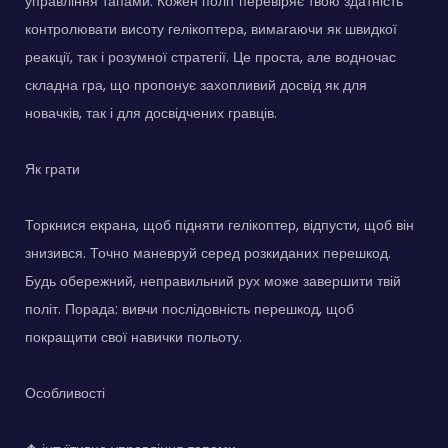
управління тапами. Кожен політ перевіряє твою здатність
контролювати висоту гелікоптера, вимагаючи як швидкої
реакції, так і розумної стратегії. Це проста, але водночас
складна гра, що пропонує захопливий досвід як для
новачків, так і для досвідчених гравців.
Як грати
Торкнися екрана, щоб підняти гелікоптер, відпусти, щоб він
знизився. Точно маневруй серед розкиданих перешкод.
Будь обережний, неправильний рух може завершити твій
політ. Порада: вивчи послідовність перешкод, щоб
покращити свої навички польоту.
Особливості