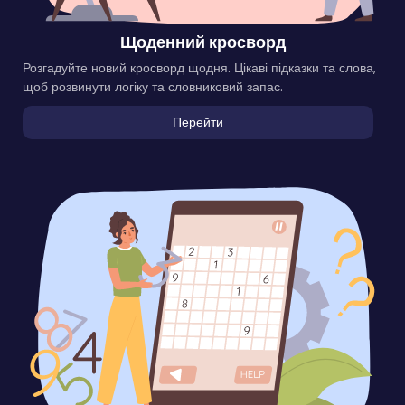
Щоденний кросворд
Розгадуйте новий кросворд щодня. Цікаві підказки та слова,
щоб розвинути логіку та словниковий запас.
Перейти