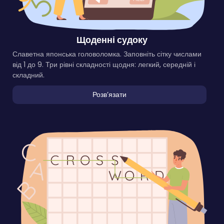
Щоденні судоку
Славетна японська головоломка. Заповніть сітку числами
від 1 до 9. Три рівні складності щодня: легкий, середній і
складний.
Розвʼязати