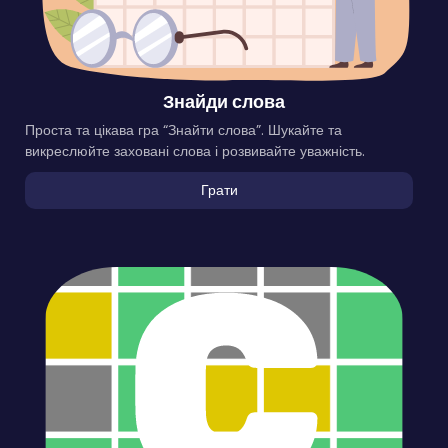
Знайди слова
Проста та цікава гра “Знайти слова”. Шукайте та
викреслюйте заховані слова і розвивайте уважність.
Грати