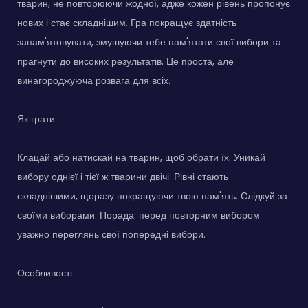
тварин, не повторюючи жодної, адже кожен рівень пропонує
нових і стає складнішим. Гра покращує здатність
запам'ятовувати, змушуючи тебе пам'ятати свої вибори та
прагнути до високих результатів. Це проста, але
винагороджуюча розвага для всіх.
Як грати
Клацай або натискай на тварин, щоб обрати їх. Уникай
вибору однієї і тієї ж тварини двічі. Рівні стають
складнішими, щоразу покращуючи твою пам'ять. Слідкуй за
своїми виборами. Порада: перед повторним вибором
уважно переглянь свої попередні вибори.
Особливості