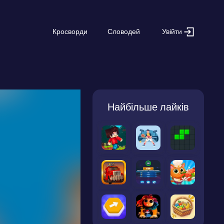
Увійти
Кросворди
Словодей
Найбільше лайків