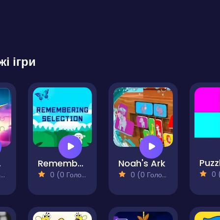
жі ігри
Puzz
allenge
Remembering Selection
Noah's Ark
0 (0
)
0 (0 Голосів)
0 (0 Голосів)