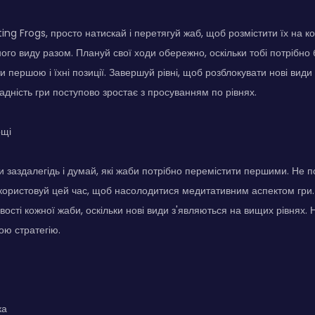
ing Frogs, просто натискай і перетягуй жаб, щоб розмістити їх на ко
ого виду разом. Плануй свої ходи обережно, оскільки тобі потрібно 
 першою і їхні позиції. Завершуй рівні, щоб розблокувати нові види
адність гри поступово зростає з просуванням по рівнях.
ощі
и заздалегідь і думай, які жаби потрібно перемістити першими. Не п
икористовуй цей час, щоб насолодитися медитативним аспектом гри.
вості кожної жаби, оскільки нові види з'являються на вищих рівнях. Н
ою стратегію.
ка