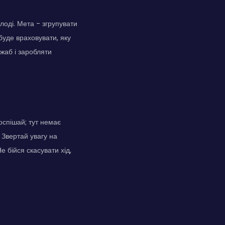
лоді. Мета - згрупувати
буде враховувати, яку
 жаб і заробляти
оспішай; тут немає
 Звертай увагу на
е бійся скасувати хід,