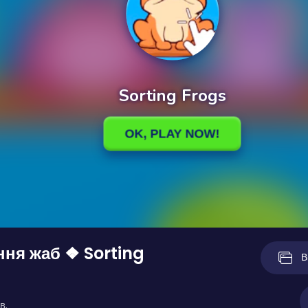
ня жаб ❖ Sorting
В
в.