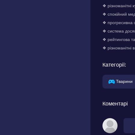
❖ різноманітні 
❖ спокійний мед
❖ прогресивна с
❖ система дося
❖ рейтингова та
❖ різноманітні 
Категорії:
Тварини
Коментарі