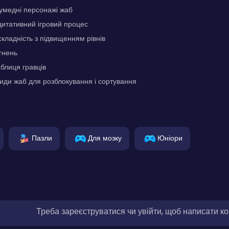
кумедні персонажі жаб
итативний ігровий процес
кладність з підвищенням рівнів
гнень
блиця гравців
види жаб для розблокування і сортування
Пазли
Для мозку
Юніори
Треба зареєструватися чи увійти, щоб написати к