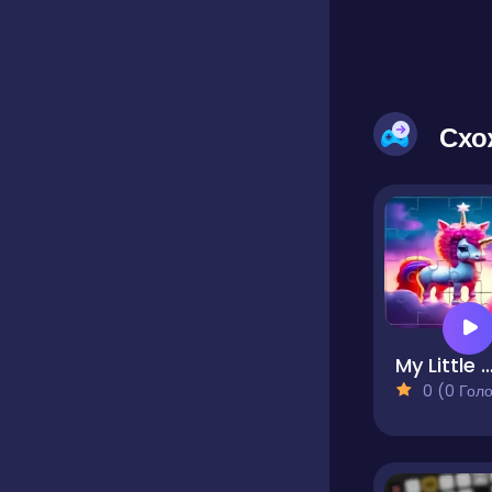
Схо
My Little Pony Sliding Tile Ch
0 (0 Голосів