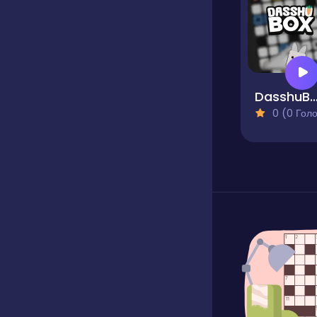
DasshuBox Puz
0 (0 Голосів