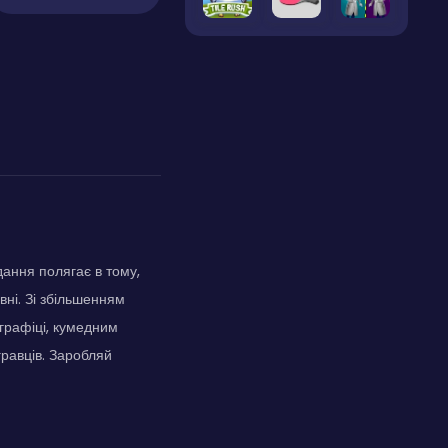
дання полягає в тому,
ні. Зі збільшенням
 графіці, кумедним
гравців. Заробляй