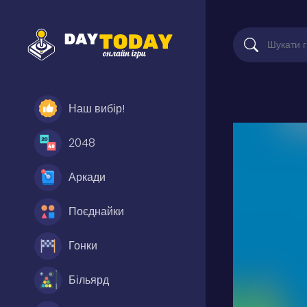
Наш вибір!
2048
Аркади
Поєднайки
Гонки
Більярд