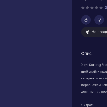
0
Не прац
Опис:
У грі Sorting Fr
щоб знайти прав
складності ти зу
персонажам і сп
досягнення, прох
Як грати