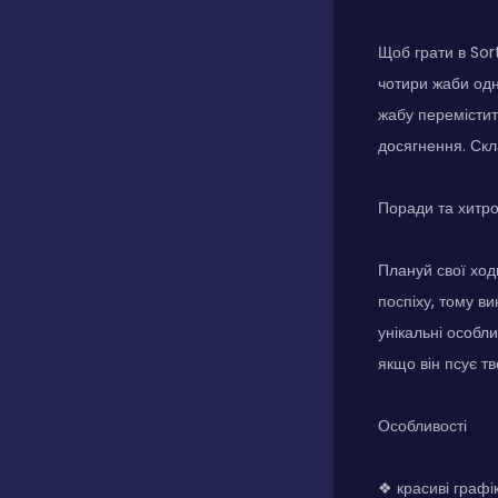
Щоб грати в Sort
чотири жаби одн
жабу перемістити
досягнення. Скл
Поради та хитр
Плануй свої ход
поспіху, тому в
унікальні особли
якщо він псує тв
Особливості
❖ красиві графі