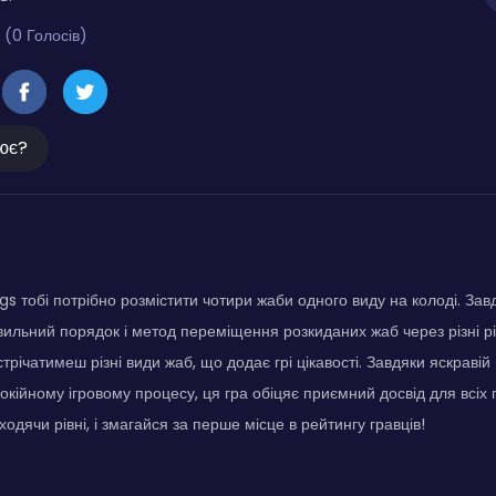
 (0 Голосів)
ює?
ogs тобі потрібно розмістити чотири жаби одного виду на колоді. Зав
ильний порядок і метод переміщення розкиданих жаб через різні рів
стрічатимеш різні види жаб, що додає грі цікавості. Завдяки яскравій
окійному ігровому процесу, ця гра обіцяє приємний досвід для всіх 
одячи рівні, і змагайся за перше місце в рейтингу гравців!