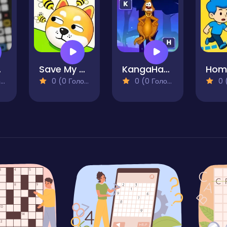
zle
Save My Pet
KangaHang
)
0 (0 Голосів)
0 (0 Голосів)
0 (0