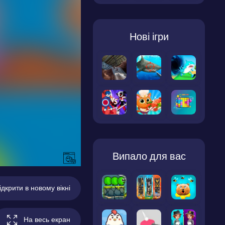
Нові ігри
Випало для вас
ідкрити в новому вікні
На весь екран