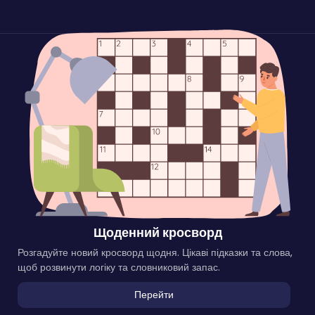
Щоденний кросворд
Розгадуйте новий кросворд щодня. Цікаві підказки та слова,
щоб розвинути логіку та словниковий запас.
Перейти