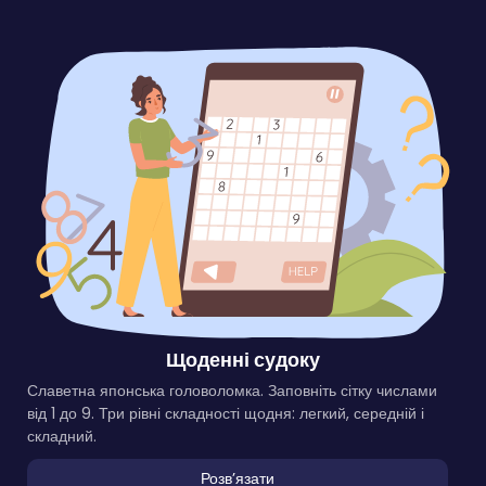
Щоденні судоку
Славетна японська головоломка. Заповніть сітку числами
від 1 до 9. Три рівні складності щодня: легкий, середній і
складний.
Розвʼязати