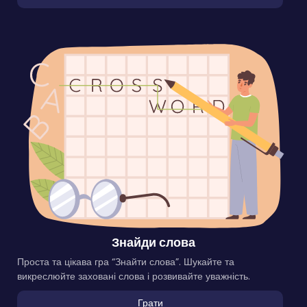
Знайди слова
Проста та цікава гра “Знайти слова”. Шукайте та
викреслюйте заховані слова і розвивайте уважність.
Грати