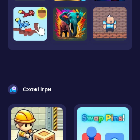
Схожі ігри