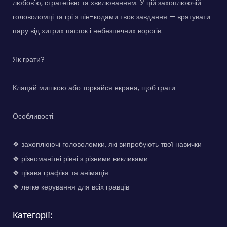
любов'ю, стратегією та хвилюванням. У цій захоплюючій
головоломці та грі з пін-кодами твоє завдання — врятувати
пару від хитрих пасток і небезпечних ворогів.
Як грати?
Клацай мишкою або торкайся екрана, щоб грати
Особливості:
❖ захоплюючі головоломки, які випробують твої навички
❖ різноманітні рівні з різними викликами
❖ цікава графіка та анімація
❖ легке керування для всіх гравців
Категорії: