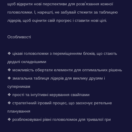
щоб відкрити нові перспективи для розв'язання кожної
головоломки. І, нарешті, не забувай стежити за таблицею
лідерів, щоб оцінити свій прогрес і ставити нові цілі.
Особливості
❖ цікаві головоломки з переміщенням блоків, що стають
дедалі складнішими
❖ можливість обертати елементи для оптимальних рішень
❖ змагальна таблиця лідерів для виклику друзям і
суперникам
❖ прості та інтуїтивні керування свайпами
❖ стратегічний ігровий процес, що заохочує ретельне
планування
❖ розблоковувані рівні головоломок для тривалої гри