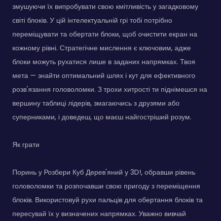
змушуючи їх випробувати свою кмітливість у загадковому
світі блоків. У цій інтелектуальній грі тобі потрібно
переміщувати та обертати блоки, щоб очистити екран на
кожному рівні. Стратегічне мислення є ключовим, адже
блоки можуть рухатися лише в заданих напрямках. Твоя
мета — знайти оптимальний шлях і кут для ефективного
розв'язання головоломки. З трохи хитрості ти піднімешся на
вершину таблиці лідерів, змагаючись з друзями або
суперниками, і доведеш, що маєш найгостріший розум.
Як грати
Поринь у Розбери Куб Дерев'яний у 3D!, обравши рівень
головоломки та розпочавши свою пригоду з переміщення
блоків. Використовуй рухи пальців для обертання блоків та
пересувай їх у визначених напрямках. Уважно вивчай