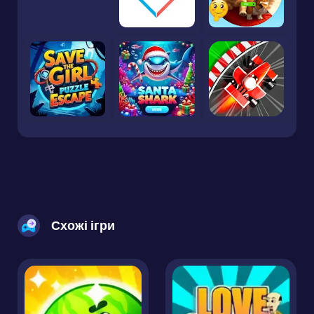
Схожі ігри