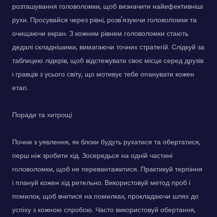
розташування головоломки, щоб визначити найефективніші
рухи. Просувайся через рівні, розв'язуючи головоломки та
очищаючи екран. З кожним рівнем головоломки стають
дедалі складнішими, вимагаючи точних стратегій. Слідкуй за
таблицею лідерів, щоб відстежувати своє місце серед друзів
і гравців з усього світу, що мотивує тебе опанувати кожен
етап.
Поради та хитрощі
Почни з уявлення, як блоки будуть рухатися та обертатися,
перш ніж зробити хід. Зосередься на одній частині
головоломки, щоб не перевантажитися. Практикуй терпіння
і плануй кожен хід ретельно. Використовуй метод проб і
помилок, щоб вчитися на помилках, прокладаючи шлях до
успіху з кожною спробою. Часто використовуй обертання,