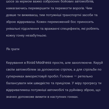
шосе за кермом важко озброєних бойових автомобілів,
намагаючись перевершити та перемогти ворогів. Чим
довше ти виживаєш, тим потужніші транспортні засоби та
зброю відкриваєш. Кожен переможений бос приносить
унікальні підсилення та вражаючі спецефекти, які роблять
кожну гонку незабутньою.
Як грати
Керування в Road Madness просте, але захоплююче. Керуй
своїм автомобілем за допомогою стрілок, а для стрільби по
суперниках використовуй пробіл. Головне — ретельно
балансувати між швидкістю та прицілом. У міру прогресу ти
відкриватимеш потужніші автомобілі та руйнівну зброю, що
значно допоможе вижити в наступних гонках.