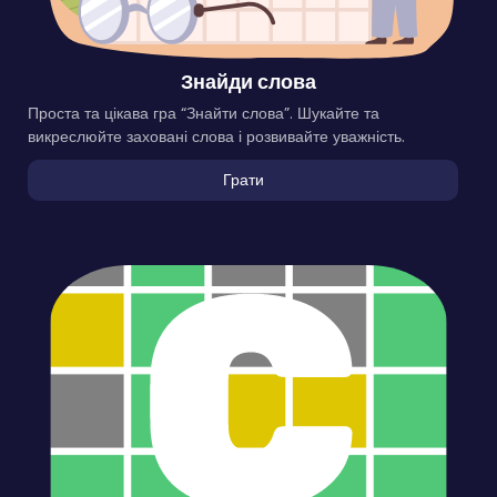
Знайди слова
Проста та цікава гра “Знайти слова”. Шукайте та
викреслюйте заховані слова і розвивайте уважність.
Грати