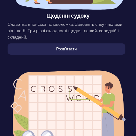
Щоденні судоку
Славетна японська головоломка. Заповніть сітку числами
від 1 до 9. Три рівні складності щодня: легкий, середній і
складний.
Розвʼязати