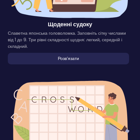
Щоденні судоку
Славетна японська головоломка. Заповніть сітку числами
від 1 до 9. Три рівні складності щодня: легкий, середній і
складний.
Розвʼязати