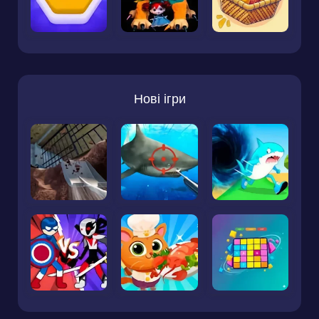
Нові ігри