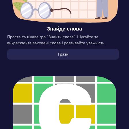
Знайди слова
Проста та цікава гра “Знайти слова”. Шукайте та
викреслюйте заховані слова і розвивайте уважність.
Грати