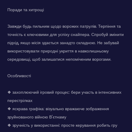
Поради та хитрощі
Завжди будь пильним щодо ворожих патрулів. Терпіння та
точність є ключовими для успіху снайпера. Спробуй змінити
підхід, якщо місія здається занадто складною. Не забувай
використовувати природні укриття в навколишньому
середовищі, щоб залишатися непоміченим ворогами.
Особливості
❖ захоплюючий ігровий процес: бери участь в інтенсивних
перестрілках
❖ яскрава графіка: візуально вражаюче зображення
зруйнованого війною В'єтнаму
❖ зручність у використанні: просте керування робить гру