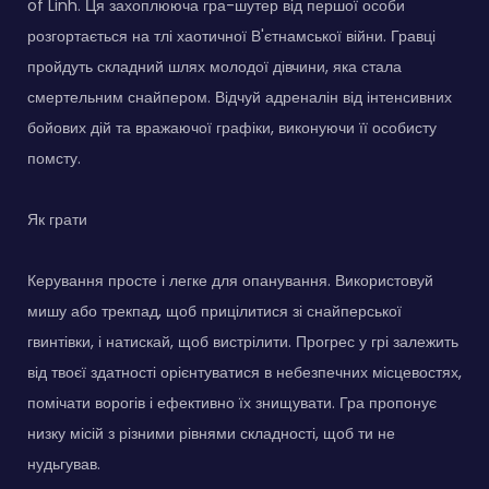
of Linh. Ця захоплююча гра-шутер від першої особи
розгортається на тлі хаотичної В'єтнамської війни. Гравці
пройдуть складний шлях молодої дівчини, яка стала
смертельним снайпером. Відчуй адреналін від інтенсивних
бойових дій та вражаючої графіки, виконуючи її особисту
помсту.
Як грати
Керування просте і легке для опанування. Використовуй
мишу або трекпад, щоб прицілитися зі снайперської
гвинтівки, і натискай, щоб вистрілити. Прогрес у грі залежить
від твоєї здатності орієнтуватися в небезпечних місцевостях,
помічати ворогів і ефективно їх знищувати. Гра пропонує
низку місій з різними рівнями складності, щоб ти не
нудьгував.