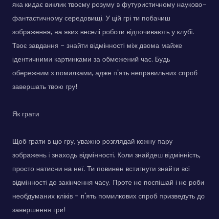
яка кидає виклик твоєму розуму в футуристичному науково-
фантастичному середовищі. У цій грі ти побачиш
зображення, на яких веселі роботи відпочивають у клубі.
Твоє завдання - знайти відмінності між двома майже
ідентичними картинками за обмежений час. Будь
обережним з помилками, адже п'ять неправильних спроб
завершать твою гру!
Як грати
Щоб грати в цю гру, уважно розглядай кожну пару
зображень і знаходь відмінності. Коли знайдеш відмінність,
просто натисни на неї. Ти повинен встигнути знайти всі
відмінності до закінчення часу. Проте не поспішай і не роби
необдуманих кліків - п'ять помилкових спроб призведуть до
завершення гри!