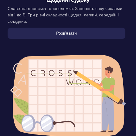
Славетна японська головоломка. Заповніть сітку числами
від 1 до 9. Три рівні складності щодня: легкий, середній і
складний.
Розвʼязати