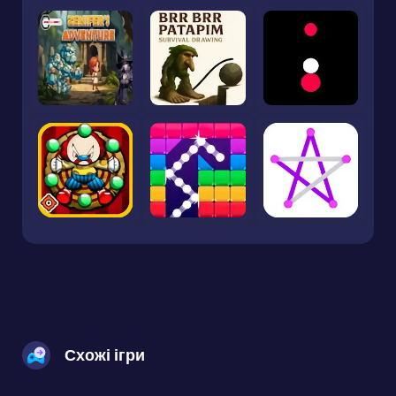
Схожі ігри