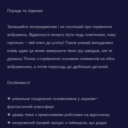
Поради та підказки
Залишайся зосередженим і не поспішай при порівнянні
зображень. Відмінності можуть бути ледь помітними, тому
терпіння - твій ключ до успіху! Також уникай випадкових
кліків, адже це може завершити твою гру швидше, ніж ти
думаєш. Почни з порівняння основних елементів на обох
зображеннях, а потім переходь до дрібніших деталей.
Особливості
❖ унікальне поєднання головоломок у науково-
фантастичній атмосфері
❖ цікава тема з примхливими роботами на відпочинку
❖ напружений ігровий процес з таймером, що додає