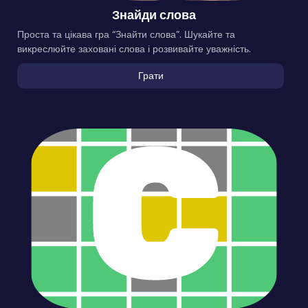
Знайди слова
Проста та цікава гра “Знайти слова”. Шукайте та
викреслюйте заховані слова і розвивайте уважність.
Грати