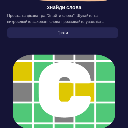
Знайди слова
Проста та цікава гра “Знайти слова”. Шукайте та
викреслюйте заховані слова і розвивайте уважність.
Грати