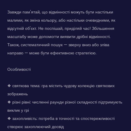
Завжди пам'ятай, що відмінності можуть бути настільки
малими, як зміна кольору, або настільки очевидними, як
відсутній об'єкт. Не поспішай, приділяй час! Збільшення
масштабу може допомогти виявити дрібні відмінності.
Також, систематичний пошук — зверху вниз або зліва
направо — може бути ефективною стратегією.
Особливості
❖ святкова тема: гра містить чудову колекцію святкових
зображень
❖ різні рівні: численні раунди різної складності підтримують
виклик у грі
❖ захопливість: потреба в точності та спостережливості
створює захоплюючий досвід