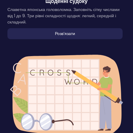
Щоденні судоку
Славетна японська головоломка. Заповніть сітку числами
від 1 до 9. Три рівні складності щодня: легкий, середній і
складний.
Розвʼязати