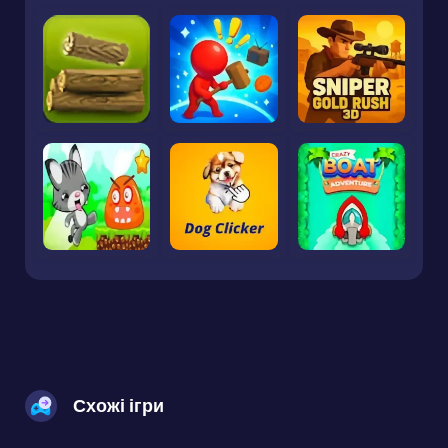
Схожі ігри