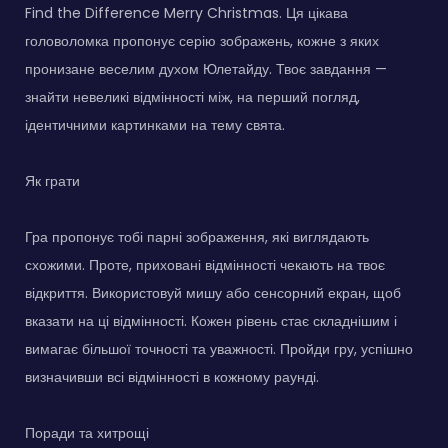
Find the Difference Merry Christmas. Ця цікава
головоломка пропонує серію зображень, кожне з яких
пронизане веселим духом Юлетайду. Твоє завдання —
знайти невеликі відмінності між, на перший погляд,
ідентичними картинками на тему свята.
Як грати
Гра пропонує тобі парні зображення, які виглядають
схожими. Проте, приховані відмінності чекають на твоє
відкриття. Використовуй мишу або сенсорний екран, щоб
вказати на ці відмінності. Кожен рівень стає складнішим і
вимагає більшої точності та уважності. Пройди гру, успішно
визначивши всі відмінності в кожному раунді.
Поради та хитрощі