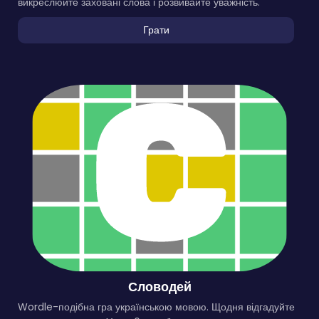
викреслюйте заховані слова і розвивайте уважність.
Грати
Словодей
Wordle-подібна гра українською мовою. Щодня відгадуйте