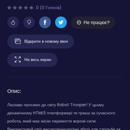
0 (0 Голосів)
Не працює?
Відкрити в новому вікні
На весь екран
Опис:
Ласкаво просимо до світу Robot Trooper! У цьому
динамічному HTML5 платформері ти граєш за сучасного
робота, який має місію перемогти ворожі сили.
Використовуй свої високотехнологічні зброї для стрільби та