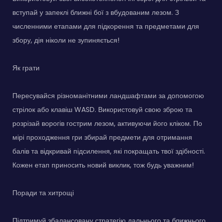
вступай у запеклі ближні бої з вбудованим лезом. З
численними етапами для підкорення та предметами для
збору, дія ніколи не зупиняється!
Як грати
Пересувайся різноманітними ландшафтами за допомогою
стрілок або клавіш WASD. Використовуй свою зброю та
розрізай ворогів гострим лезом, активуючи його кліком. По
мірі проходження гри збирай предмети для отримання
балів та відкривай підсилення, які покращать твої здібності.
Кожен етап приносить новий виклик, тож будь уважним!
Поради та хитрощі
Підтримуй збалансовану стратегію дальнього та ближнього