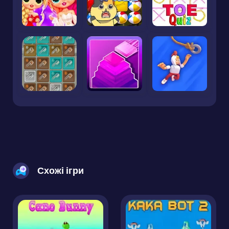
Схожі ігри