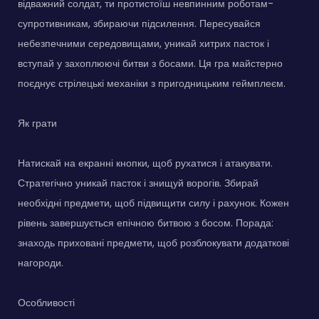
відважний солдат, ти протистоїш невпинним роботам-
супротивникам, збираючи підсилення. Пересувайся
небезпечними середовищами, уникай хитрих пасток і
вступай у захоплюючі битви з босами. Ця гра майстерно
поєднує стрілецькі механіки з пригодницьким геймплеєм.
Як грати
Натискай на екранні кнопки, щоб рухатися і атакувати.
Стратегічно уникай пасток і знищуй ворогів. Збирай
необхідні предмети, щоб підвищити силу і рахунок. Кожен
рівень завершується епічною битвою з босом. Порада:
знаходь приховані предмети, щоб розблокувати додаткові
нагороди.
Особливості