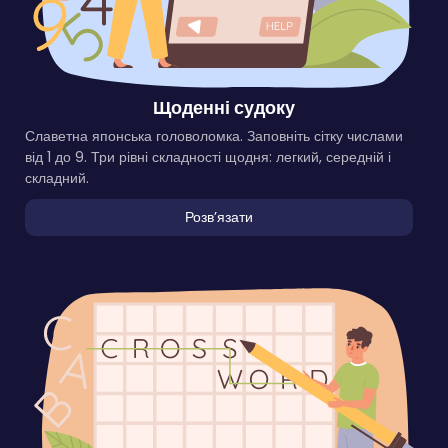
Щоденні судоку
Славетна японська головоломка. Заповніть сітку числами
від 1 до 9. Три рівні складності щодня: легкий, середній і
складний.
Розвʼязати