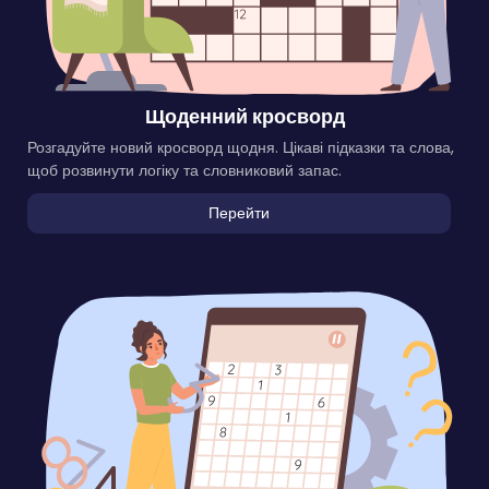
Щоденний кросворд
Розгадуйте новий кросворд щодня. Цікаві підказки та слова,
щоб розвинути логіку та словниковий запас.
Перейти