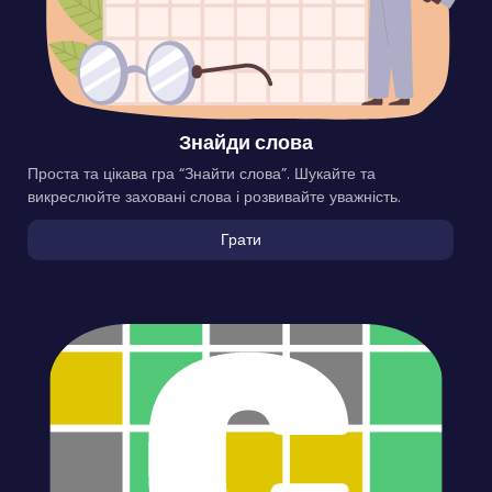
Знайди слова
Проста та цікава гра “Знайти слова”. Шукайте та
викреслюйте заховані слова і розвивайте уважність.
Грати