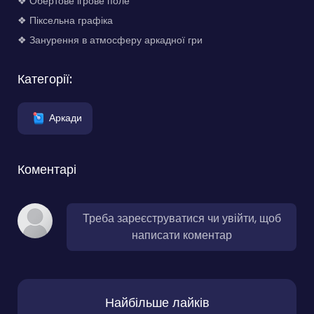
❖ Обертове ігрове поле
❖ Піксельна графіка
❖ Занурення в атмосферу аркадної гри
Категорії:
Аркади
Коментарі
Треба зареєструватися чи увійти, щоб
написати коментар
Найбільше лайків