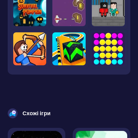
Схожі ігри