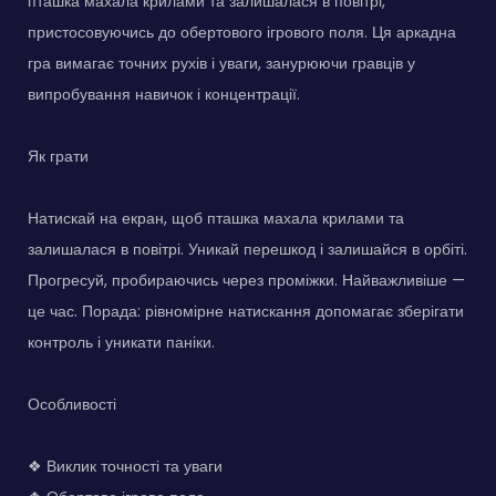
пташка махала крилами та залишалася в повітрі,
пристосовуючись до обертового ігрового поля. Ця аркадна
гра вимагає точних рухів і уваги, занурюючи гравців у
випробування навичок і концентрації.
Як грати
Натискай на екран, щоб пташка махала крилами та
залишалася в повітрі. Уникай перешкод і залишайся в орбіті.
Прогресуй, пробираючись через проміжки. Найважливіше —
це час. Порада: рівномірне натискання допомагає зберігати
контроль і уникати паніки.
Особливості
❖ Виклик точності та уваги