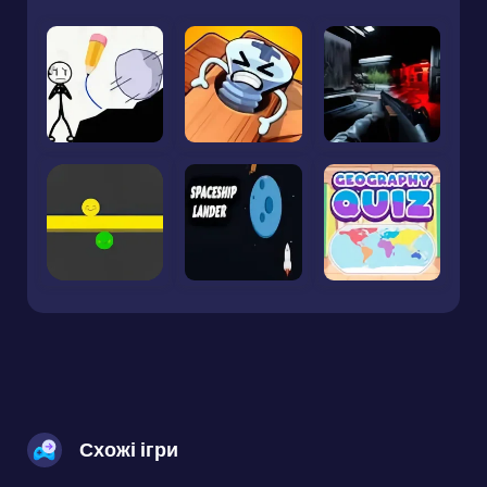
Схожі ігри