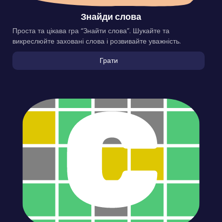
Знайди слова
Проста та цікава гра “Знайти слова”. Шукайте та
викреслюйте заховані слова і розвивайте уважність.
Грати