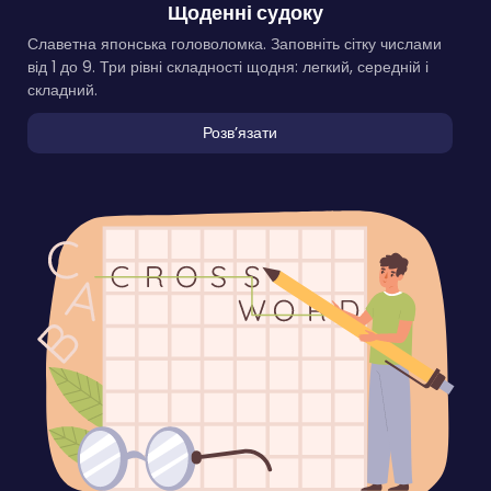
Щоденні судоку
Славетна японська головоломка. Заповніть сітку числами
від 1 до 9. Три рівні складності щодня: легкий, середній і
складний.
Розвʼязати