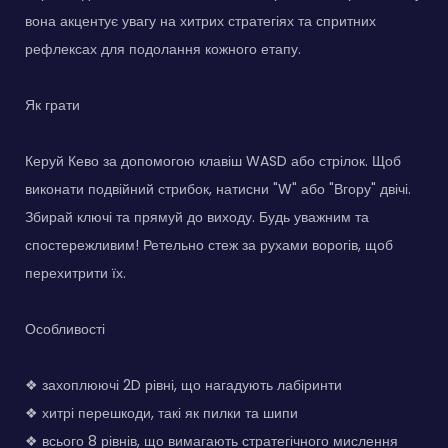
вона акцентує увагу на хитрих стратегіях та спритних
рефлексах для подолання кожного етапу.
Як грати
Керуй Кево за допомогою клавіш WASD або стрілок. Щоб
виконати подвійний стрибок, натисни "W" або "Вгору" двічі.
Збирай ключі та прямуй до виходу. Будь уважним та
спостережливим! Ретельно стеж за рухами ворогів, щоб
перехитрити їх.
Особливості
❖ захоплюючі 2D рівні, що нагадують лабіринти
❖ хитрі перешкоди, такі як пилки та шипи
❖ всього 8 рівнів, що вимагають стратегічного мислення