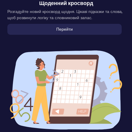
Щоденний кросворд
Розгадуйте новий кросворд щодня. Цікаві підказки та слова,
щоб розвинути логіку та словниковий запас.
Перейти