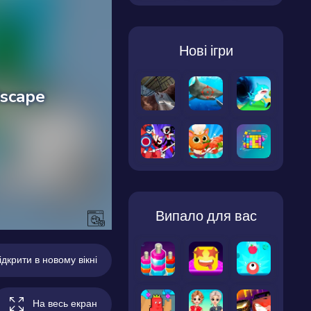
Нові ігри
Випало для вас
ідкрити в новому вікні
На весь екран