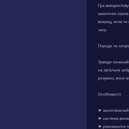
Гра використову
шматочок пазла і
вперед, коли ти
часу.
Поради та хитр
Завжди починай 
на загальне зоб
розумно, вони м
Особливості
❖ захоплюючий і
❖ система винаг
❖ різноманітні 