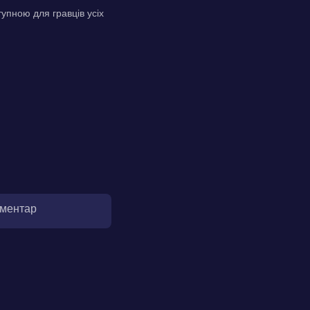
упною для гравців усіх
оментар