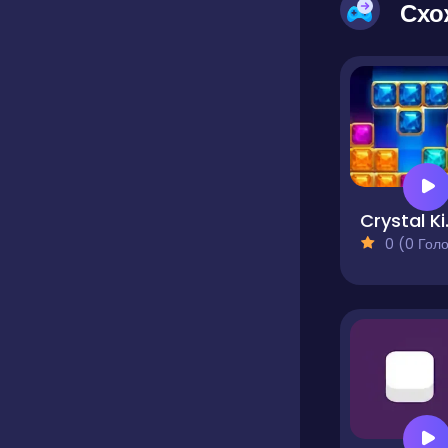
Схо
Cry
0 (0 Голосів