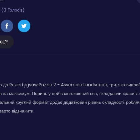
 (0 Голосів)
ює?
 до Round jigsaw Puzzle 2 - Assemble Landscape, гри, яка випроб
в на максимум. Поринь у цей захоплюючий світ, складаючи красиві 
кальний круглий формат додає додатковий рівень складності, робля
варто відзначити.