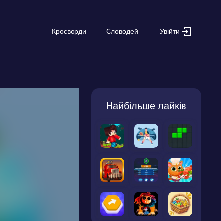
Увійти
Кросворди
Словодей
Найбільше лайків