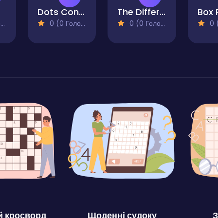
Dots Connector Puzzle
The Difference
Box 
)
0 (0 Голосів)
0 (0 Голосів)
0 (0
 кросворд
Щоденні судоку
З