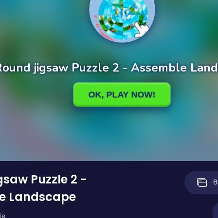
gsaw Puzzle 2 -
В
e Landscape
ів.