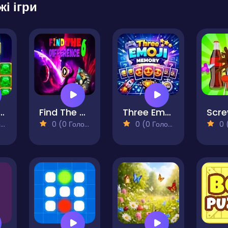
жі ігри
stal Kingdom
Find The 6 Difference
Three Emoji Memory
)
0 (0 Голосів)
0 (0 Голосів)
0 (0