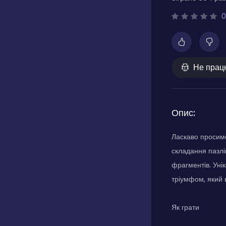
0
Не прац
Опис:
Ласкаво просимо
складання пазлі
фрагментів. Уні
тріумфом, який 
Як грати