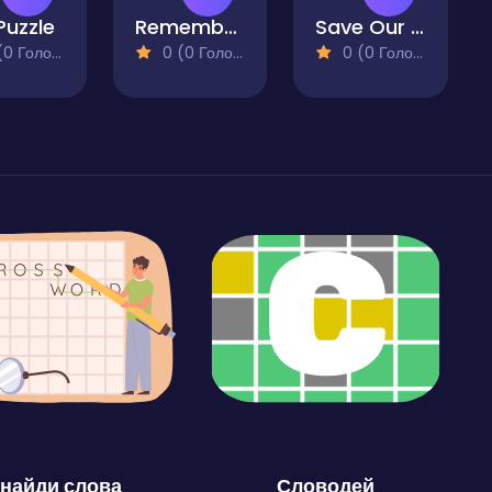
Puzzle
Remembering Selection
Save Our Frogs
 Голосів)
0 (0 Голосів)
0 (0 Голосів)
найди слова
Словодей