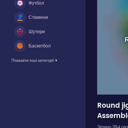
Футбол
Стікмени
Шутери
Баскетбол
Показати інші категорії ▾
Round ji
Assembl
Зіграно 394 раз