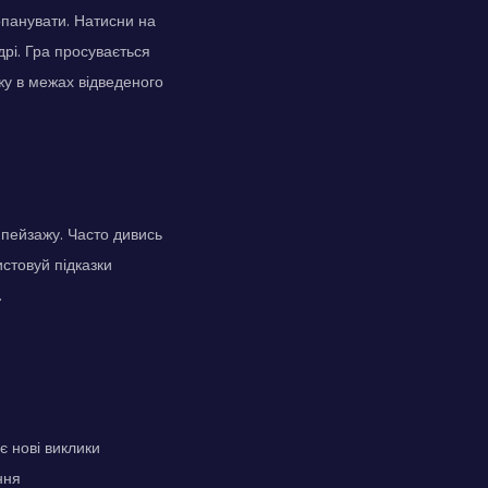
опанувати. Натисни на
дрі. Гра просувається
жу в межах відведеного
 пейзажу. Часто дивись
стовуй підказки
.
є нові виклики
ння