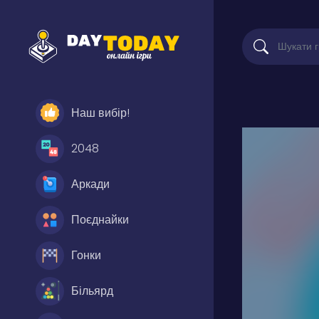
Наш вибір!
2048
Аркади
Поєднайки
Гонки
Більярд