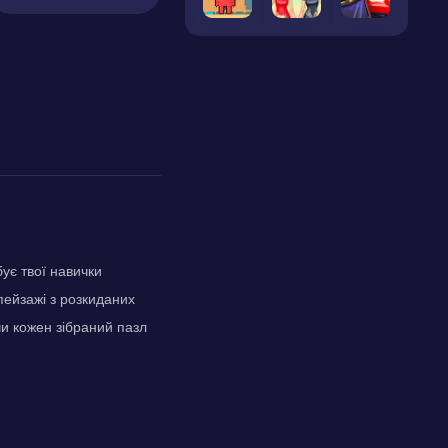
ує твої навички
пейзажі з розкиданих
чи кожен зібраний пазл