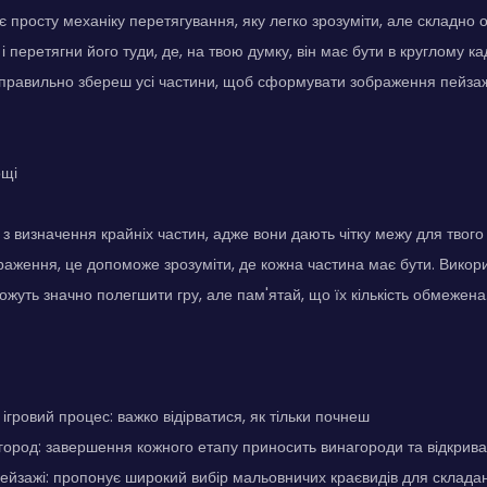
є просту механіку перетягування, яку легко зрозуміти, але складно 
 перетягни його туди, де, на твою думку, він має бути в круглому ка
 правильно збереш усі частини, щоб сформувати зображення пейза
ощі
з визначення крайніх частин, адже вони дають чітку межу для твого
раження, це допоможе зрозуміти, де кожна частина має бути. Викори
ожуть значно полегшити гру, але пам'ятай, що їх кількість обмежена
гровий процес: важко відірватися, як тільки почнеш
ород: завершення кожного етапу приносить винагороди та відкрива
пейзажі: пропонує широкий вибір мальовничих краєвидів для склада