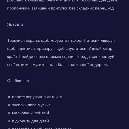
пропонуючи затишний притулок без складних перешкод.
Як грати
Торкнися екрана, щоб керувати птахом. Натисни ліворуч,
щоб піднятися, праворуч, щоб спуститися. Уникай хмар і
країв. Пройди через приємні сцени. Порада: синхронізуй
свої дотики з музикою для більш насиченої подорожі.
Особливості
❖ просте керування дотиком
❖ заспокійлива музика
❖ мальовничі пейзажі
❖ підходить для дітей
❖ розслаблюючий ігровий процес