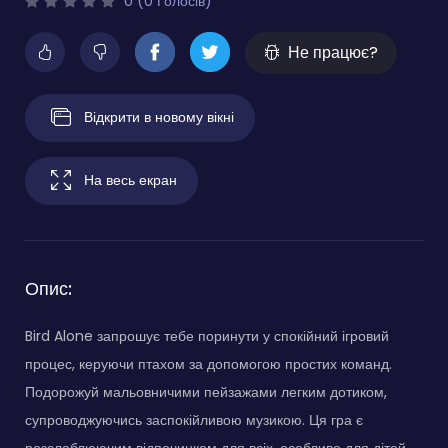
0 (0 Голосів)
Не працює?
Відкрити в новому вікні
На весь екран
Опис:
Bird Alone запрошує тебе поринути у спокійний ігровий
процес, керуючи птахом за допомогою простих команд.
Подорожуй мальовничими пейзажами легким дотиком,
супроводжуючись заспокійливою музикою. Ця гра є
розслаблюючим відпочинком для всіх, особливо для дітей,