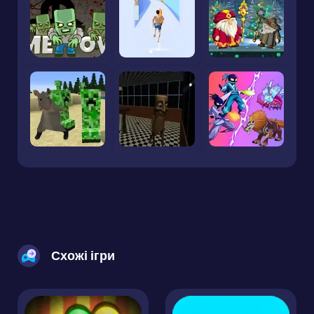
Схожі ігри