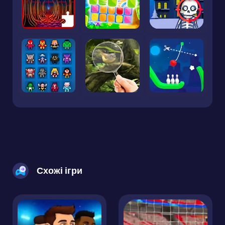
Схожі ігри