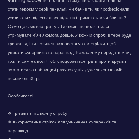
Running Soccer не полягає в тому, щоб забити голи чи
стати героєм у серії пенальті. Чи бачив ти, як професіонали
ухиляються від складних підкатів і тримають м'яч біля ніг?
Саме це є метою гри тут. Ти біжиш по полю і маєш
утримувати м'яч якомога довше. У кожній спробі в тебе буде
три життя, і ти повинен використовувати стрілки, щоб
уникати суперників та перешкод. Немає кому передати м'яч,
тож ти сам на полі! Тобі сподобається грати проти друзів і
змагатися за найвищий рахунок у цій дуже захоплюючій,
нескінченній грі.
Особливості:
❖ три життя на кожну спробу
❖ використання стрілок для уникнення суперників та
перешкод