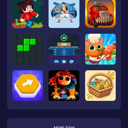
Нові ігри