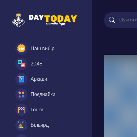
Наш вибір!
2048
Аркади
Поєднайки
Гонки
Більярд