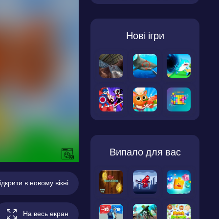
Нові ігри
Випало для вас
ідкрити в новому вікні
На весь екран