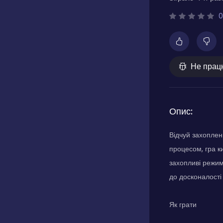
0
Не прац
Опис:
Відчуй захоплен
процесом, гра к
захопливі режими
до досконалості
Як грати