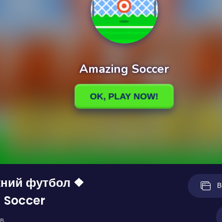
ний футбол ❖
В
 Soccer
в.