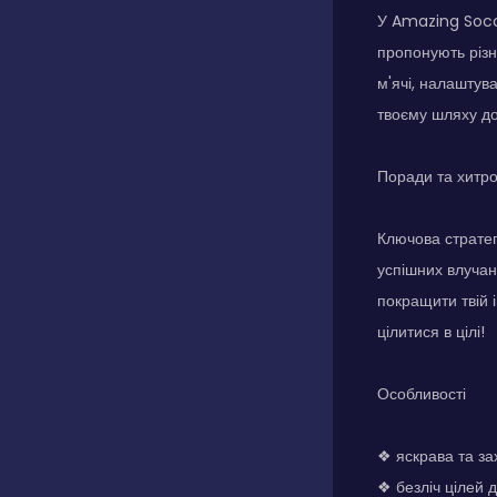
У Amazing Socce
пропонують різн
м'ячі, налаштув
твоєму шляху д
Поради та хитр
Ключова страте
успішних влучан
покращити твій 
цілитися в цілі!
Особливості
❖ яскрава та за
❖ безліч цілей 