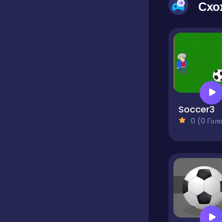
Схо
Soccer3
0 (0 Голосів