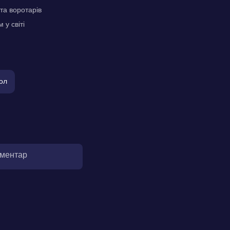
та воротарів
у світі
ол
оментар