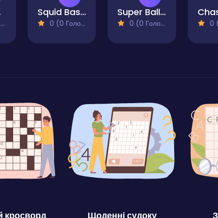
cade
Squid Basket
Super Ball Juggling Remix
)
0 (0 Голосів)
0 (0 Голосів)
0 (0
 кросворд
Щоденні судоку
З