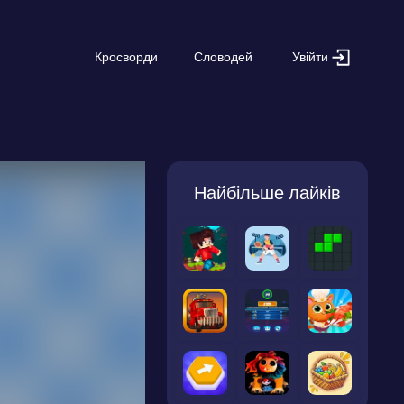
Увійти
Кросворди
Словодей
Найбільше лайків