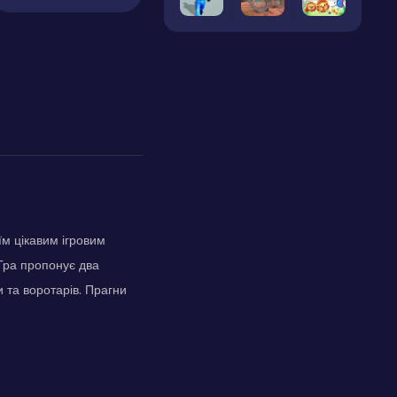
їм цікавим ігровим
 Гра пропонує два
ки та воротарів. Прагни