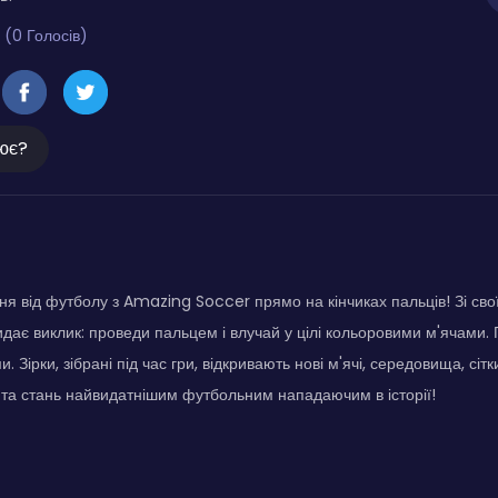
 (0 Голосів)
ює?
ня від футболу з Amazing Soccer прямо на кінчиках пальців! Зі сво
идає виклик: проведи пальцем і влучай у цілі кольоровими м'ячами.
. Зірки, зібрані під час гри, відкривають нові м'ячі, середовища, сіт
 та стань найвидатнішим футбольним нападаючим в історії!