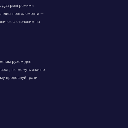
 Два різні режими
хопливі нові елементи —
навичок є ключовим на
кожним рухом для
вості, які можуть значно
му продовжуй грати і