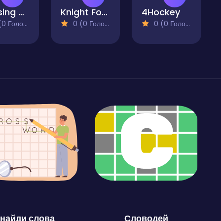
Chasing Goal
Knight Football
4Hockey
 Голосів)
0 (0 Голосів)
0 (0 Голосів)
найди слова
Словодей