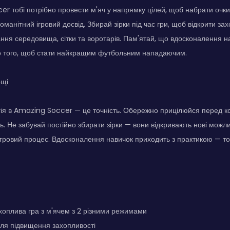
r тобі потрібно провести м'яч у напрямку цілей, щоб набрати очки.
оманітний ігровий досвід. Збирай зірки під час гри, щоб відкрити за
ання середовища, сітки та воротарів. Пам'ятай, що вдосконалення 
о того, щоб стати найкращим футбольним нападаючим.
ощі
гія в Amazing Soccer — це точність. Обережно прицілюйся перед 
ь. Не забувай постійно збирати зірки — вони відкривають нові можли
ігровий процес. Вдосконалення навичок приходить з практикою — то
хоплива гра з м'ячем з 2 різними режимами
для підвищення захопливості