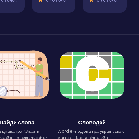
 Голосів)
0 (0 Голосів)
0 (0 Голосів)
найди слова
Словодей
 цікава гра “Знайти
Wordle-подібна гра українською
Шукайте та викреслюйте
мовою. Щодня відгадуйте