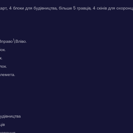
 карт, 4 блоки для будівництва, більше 5 гравців, 4 скінів для охоронц
Вправо\Вліво.
ок.
к.
лок.
улемета.
удівництва
ців
охоронця