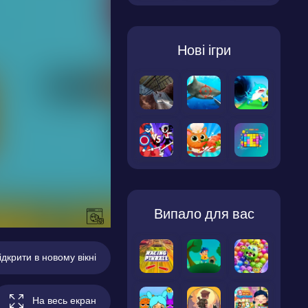
Нові ігри
Випало для вас
ідкрити в новому вікні
На весь екран