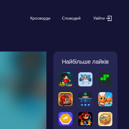
Увійти
Кросворди
Словодей
Найбільше лайків