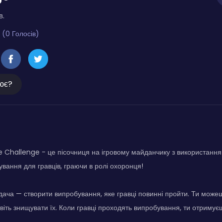
в.
 (0 Голосів)
ює?
Challenge - це пісочниця на ігровому майданчику з використанням
вання для гравців, граючи в ролі охоронця!
дача — створити випробування, яке гравці повинні пройти. Ти може
віть знищувати їх. Коли гравці проходять випробування, ти отримуєш