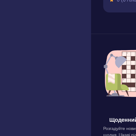
0 (0 Голосів
Щоденний
Розгадуйте нови
щодня. Цікаві пі