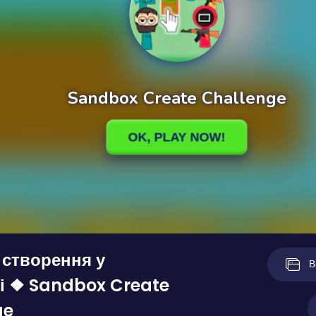
 створення у
В
і ❖ Sandbox Create
ge