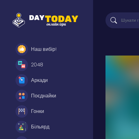
Наш вибір!
2048
Аркади
Поєднайки
Гонки
Більярд