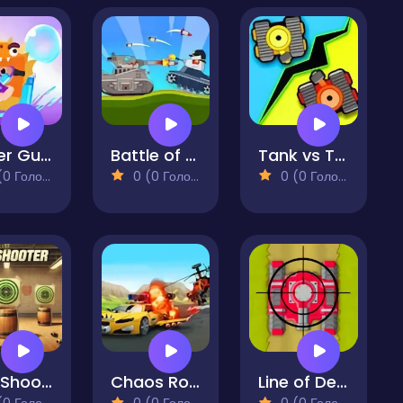
Water Gun Shooter
Battle of Tank Steel
Tank vs Tank
 Голосів)
0 (0 Голосів)
0 (0 Голосів)
Gun Shooter
Chaos Road Combat Car Racing
Line of Defense 2