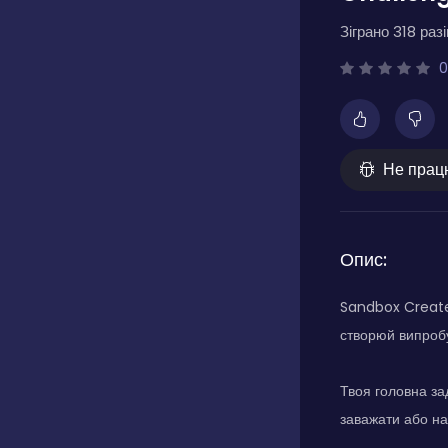
Зіграно 318 разі
0
Не прац
Опис:
Sandbox Create 
створюй випробу
Твоя головна за
заважати або на