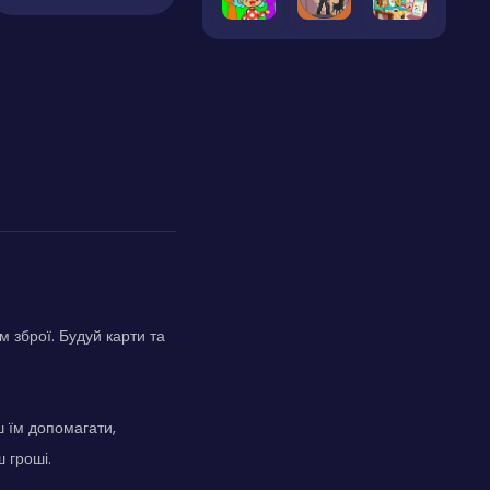
 зброї. Будуй карти та
ш їм допомагати,
 гроші.