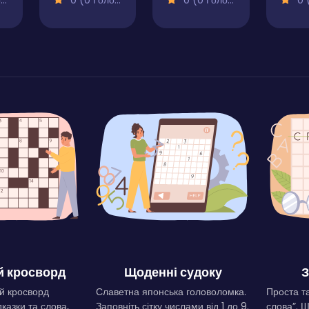
)
0 (0 Голосів)
0 (0 Голосів)
0 (0
 кросворд
Щоденні судоку
З
й кросворд
Славетна японська головоломка.
Проста та
дказки та слова,
Заповніть сітку числами від 1 до 9.
слова”. 