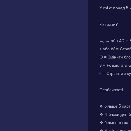
У грі є: понад 5
Як грати?
←, → або AD = 
↑ або W = Стриб
Q = Змінити бло
S = Розмістити б
F = Стріляти з к
Особливості:
❖ більше 5 карт
❖ 4 блоки для б
❖ більше 5 грав
❖ 4 скінів для 